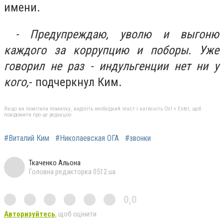
имени.
- Предупреждаю, уволю и выгоню
каждого за коррупцию и поборы. Уже
говорил не раз - индульгенции нет ни у
кого,
- подчеркнул Ким.
Якщо ви помітили помилку, виділіть необхідний текст і натисніть Ctrl + Enter, щоб
повідомити про це редакцію
#Виталий Ким
#Николаевская ОГА
#звонки
Ткаченко Альона
Головна редакторка 0512.ua
0,0
Авторизуйтесь
, щоб оцінити