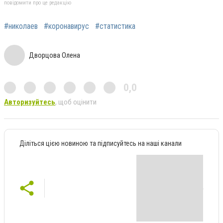
повідомити про це редакцію
#николаев
#коронавирус
#статистика
Дворцова Олена
0,0
Авторизуйтесь
, щоб оцінити
Діліться цією новиною та підписуйтесь на наші канали