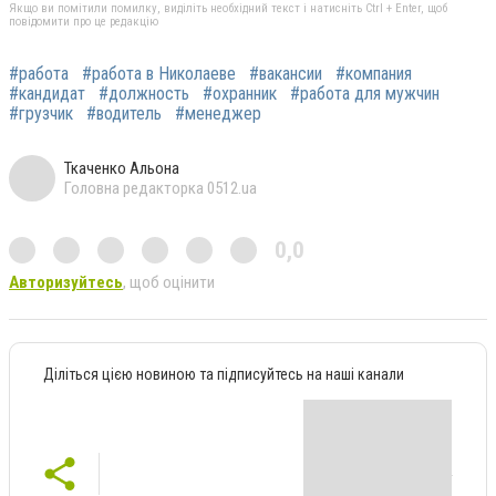
Якщо ви помітили помилку, виділіть необхідний текст і натисніть Ctrl + Enter, щоб
повідомити про це редакцію
#работа
#работа в Николаеве
#вакансии
#компания
#кандидат
#должность
#охранник
#работа для мужчин
#грузчик
#водитель
#менеджер
Ткаченко Альона
Головна редакторка 0512.ua
0,0
Авторизуйтесь
, щоб оцінити
Діліться цією новиною та підписуйтесь на наші канали