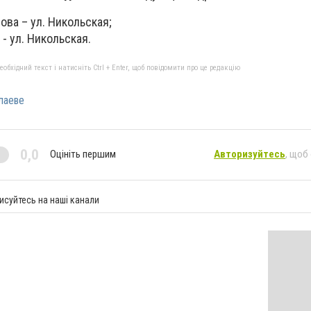
ова – ул. Никольская;
- ул. Никольская.
бхідний текст і натисніть Ctrl + Enter, щоб повідомити про це редакцію
лаеве
0,0
Оцініть першим
Авторизуйтесь
, щоб
исуйтесь на наші канали