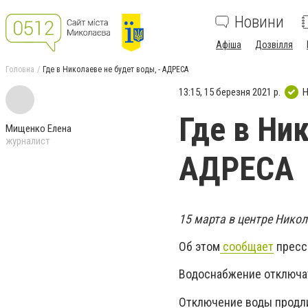
Новини
Афіша
Дозвілля
Головна
Где в Николаеве не будет воды, - АДРЕСА
13:15, 15 березня 2021 р.
Н
Где в Ни
Мищенко Елена
журналист
АДРЕСА
15 марта в центре Никол
Об этом
сообщает
пресс
Водоснабжение отключат
Отключение воды продл