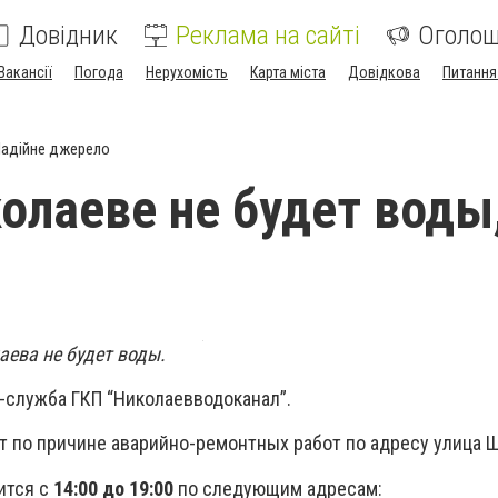
Довідник
Реклама на сайті
Оголо
Вакансії
Погода
Нерухомість
Карта міста
Довідкова
Питання
адійне джерело
колаеве не будет воды,
аева не будет воды.
-служба ГКП “Николаевводоканал”.
 по причине аварийно-ремонтных работ по адресу улица 
ится с
14:00 до 19:00
по следующим адресам: