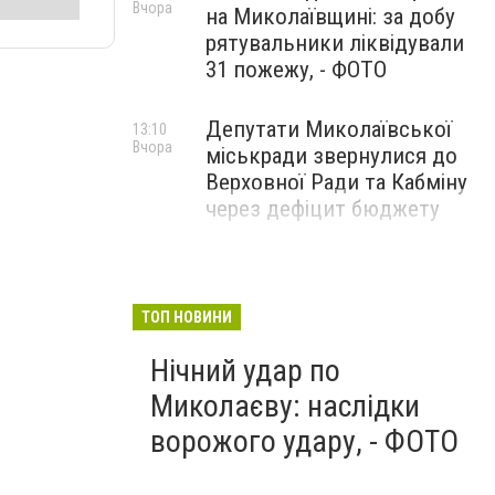
Вчора
на Миколаївщині: за добу
рятувальники ліквідували
31 пожежу, - ФОТО
Депутати Миколаївської
13:10
Вчора
міськради звернулися до
Верховної Ради та Кабміну
через дефіцит бюджету
ТОП НОВИНИ
Нічний удар по
Миколаєву: наслідки
ворожого удару, - ФОТО