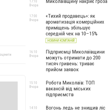
Миколаївщину накриє гроза
17:10
Вчора
«Тихий продавець»: як
17:00
Вчора
ароматизація комерційних
приміщень збільшує
середній чек на 10–15%
НОВИНИ КОМПАНІЙ
Підприємці Миколаївщини
16:10
 оцінити
Вчора
можуть отримати до 200
тисяч гривень: триває
прийом заявок
Робота Миколаїв: ТОП
15:10
Вчора
вакансій від міських
підприємств
Вогонь ледь не знищив ліс
14:10