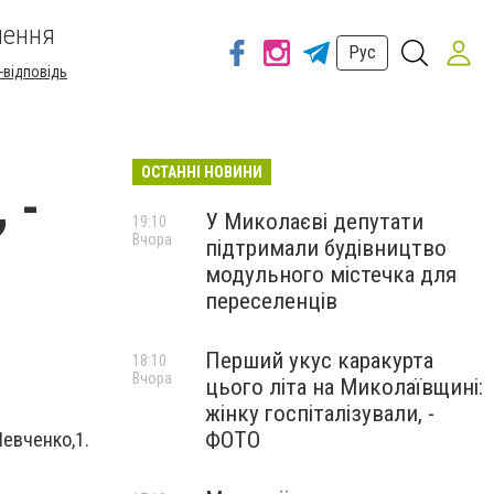
шення
Рус
-відповідь
ОСТАННІ НОВИНИ
 -
У Миколаєві депутати
19:10
Вчора
підтримали будівництво
модульного містечка для
переселенців
Перший укус каракурта
18:10
Вчора
цього літа на Миколаївщині:
жінку госпіталізували, -
ФОТО
Шевченко,1.