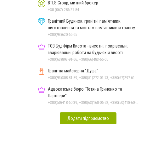
BTLS Group, митний брокер
+38 (067) 286-27-84
Гранітний Будинок, гранітні пам'ятники,
виготовлення та монтаж пам'ятників із граніту в
Миколаєві
+380(93)620-65-65
ТОВ БудФірм Висота - висотні, покрівельні,
зварювальні роботи на будь-якій висоті
+380(63)893-91-66, +380(66)483-65-05
Гранітна майстерня "Душа"
+380(93)308-81-89, +380(51)272-01-73, +380(67)297-61-89, +38(093) 308-81-96
Адвокатське бюро "Тетяна Гриненко та
Партнери"
+380(50)418-60-39, +380(63)168-06-92, +380(50)418-60-39
Додати підприємство