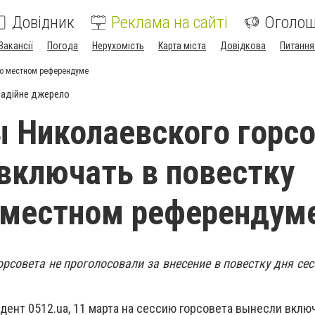
Довідник
Реклама на сайті
Оголо
Вакансії
Погода
Нерухомість
Карта міста
Довідкова
Питання
с о местном референдуме
адійне джерело
 Николаевского горс
 включать в повестку
 местном референдум
рсовета не проголосовали за внесение в повестку дня сес
дент 0512.ua, 11 марта на сессию горсовета вынесли вклю