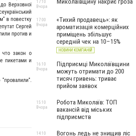
Миколаївщину накриє гроза
17:10
 до Верховної
Вчора
еукраїнський
м" в повестку
«Тихий продавець»: як
17:00
Вчора
епутат Сергей
ароматизація комерційних
пили против и
приміщень збільшує
середній чек на 10–15%
НОВИНИ КОМПАНІЙ
 что закон о
е пикетами и
Підприємці Миколаївщини
16:10
Вчора
можуть отримати до 200
тисяч гривень: триває
 "провалили".
прийом заявок
Робота Миколаїв: ТОП
15:10
Вчора
вакансій від міських
підприємств
Вогонь ледь не знищив ліс
14:10