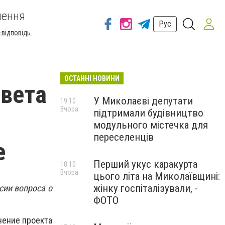
шення
Рус
-відповідь
ОСТАННІ НОВИНИ
овета
У Миколаєві депутати
19:10
Вчора
підтримали будівництво
модульного містечка для
переселенців
е
Перший укус каракурта
18:10
Вчора
цього літа на Миколаївщині:
жінку госпіталізували, -
сии вопроса о
ФОТО
чение проекта