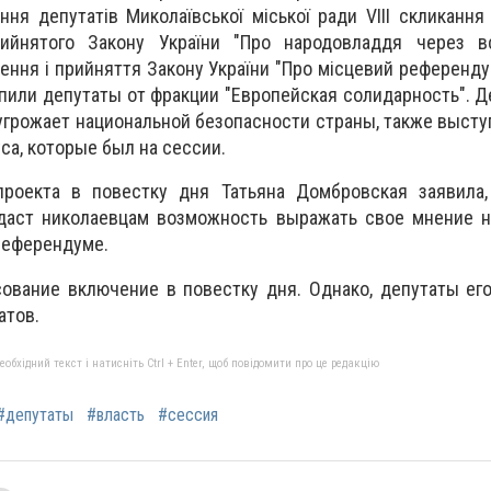
ня депутатів Миколаївської міської ради VIII скликання
ийнятого Закону України "Про народовладдя через вс
ення і прийняття Закону України "Про місцевий референду
упили депутаты от фракции "Европейская солидарность". Д
 угрожает национальной безопасности страны, также высту
са, которые был на сессии.
роекта в повестку дня Татьяна Домбровская заявила,
аст николаевцам возможность выражать свое мнение н
 референдуме.
сование включение в повестку дня. Однако, депутаты его
атов.
бхідний текст і натисніть Ctrl + Enter, щоб повідомити про це редакцію
#депутаты
#власть
#сессия