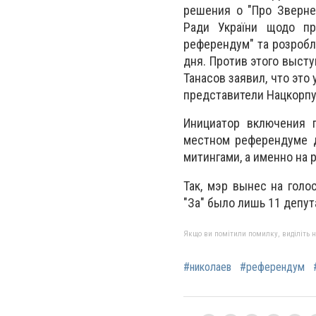
решения о "Про Звернен
Ради України щодо пр
референдум" та розробл
дня. Против этого выст
Танасов заявил, что это
представители Нацкорпу
Инициатор включения п
местном референдуме д
митингами, а именно на
Так, мэр вынес на голо
"За" было лишь 11 депут
Якщо ви помітили помилку, виділіть нео
#николаев
#референдум