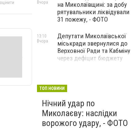
Вчора
 оцінити
на Миколаївщині: за добу
рятувальники ліквідували
31 пожежу, - ФОТО
Депутати Миколаївської
13:10
Вчора
міськради звернулися до
Верховної Ради та Кабміну
через дефіцит бюджету
ТОП НОВИНИ
Нічний удар по
Миколаєву: наслідки
ворожого удару, - ФОТО