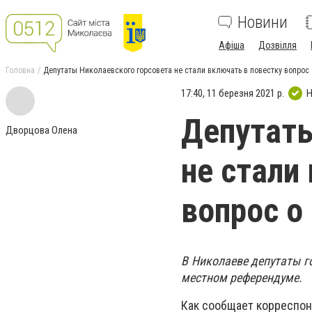
Новини
Афіша
Дозвілля
Головна
Депутаты Николаевского горсовета не стали включать в повестку вопро
17:40, 11 березня 2021 р.
Н
Депутаты
Дворцова Олена
не стали
вопрос о
В Николаеве депутаты го
местном референдуме.
Как сообщает корреспон