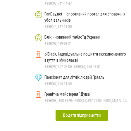
зняття ломки
+380(97)741-44-47
FanDay.net – спортивний портал для справжніх
уболівальників
+380(44)247-13-80
Блік - новинний таблоїд України
+380(99)489-93-31
o'Black, індивідуальне пошиття ексклюзивного
взуття в Миколаєві
+380(97)607-07-00, +380(67)765-48-81
Пансіонат для літніх людей Грааль
+380(67)255-11-55
Гранітна майстерня "Душа"
+38(093) 308-81-96, +380(67)297-61-89, +380(51)272-01-73, +380(93)308-81-89
Додати підприємство