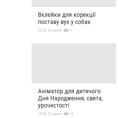
Вклейки для корекції
поставу вух у собак
4
20:03, 30 липня
Аніматор для дитячого
Дня Народження, свята,
урочистості
16
10:02, 31 липня