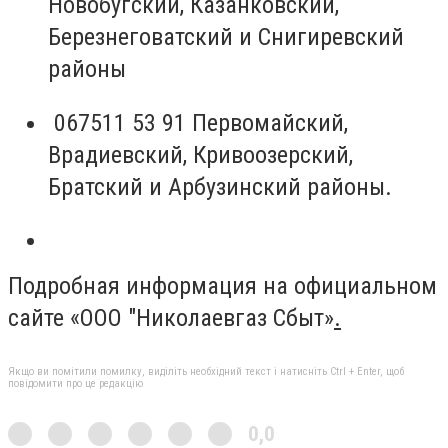
Новобугский, Казанковский,
Березнеговатский и Снигиревский
районы
067511 53 91 Первомайский,
Врадиевский, Кривоозерский,
Братский и Арбузинский районы.
Подробная информация на официальном
сайте «
ООО "Николаевгаз Сбыт
»
.
Якщо ви помітили помилку, виділіть необхідний текст і натисніть Ctrl + Enter, щоб
повідомити про це редакцію
0,0