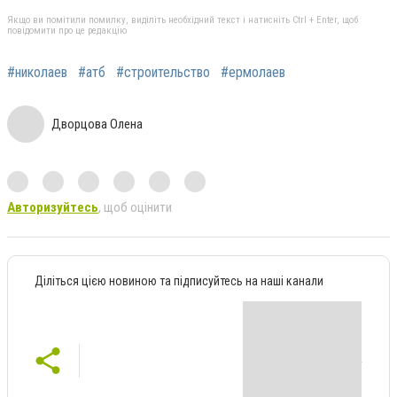
Якщо ви помітили помилку, виділіть необхідний текст і натисніть Ctrl + Enter, щоб
повідомити про це редакцію
#николаев
#атб
#строительство
#ермолаев
Дворцова Олена
Авторизуйтесь
, щоб оцінити
Діліться цією новиною та підписуйтесь на наші канали