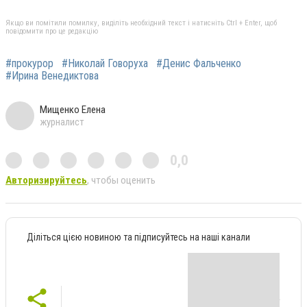
Якщо ви помітили помилку, виділіть необхідний текст і натисніть Ctrl + Enter, щоб
повідомити про це редакцію
#прокурор
#Николай Говоруха
#Денис Фальченко
#Ирина Венедиктова
Мищенко Елена
журналист
0,0
Авторизируйтесь
, чтобы оценить
Діліться цією новиною та підписуйтесь на наші канали