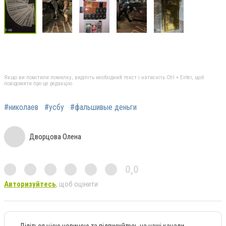
Якщо ви помітили помилку, виділіть необхідний текст і натисніть Ctrl + Enter, щоб
повідомити про це редакцію
#николаев
#усбу
#фальшивые деньги
Дворцова Олена
0,0
Авторизуйтесь
, щоб оцінити