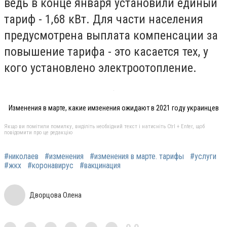
ведь в конце января установили единый
тариф - 1,68 кВт. Для части населения
предусмотрена выплата компенсации за
повышение тарифа - это касается тех, у
кого установлено электроотопление.
Изменения в марте, какие имзенения ожидают в 2021 году украинцев
Якщо ви помітили помилку, виділіть необхідний текст і натисніть Ctrl + Enter, щоб
повідомити про це редакцію
#николаев
#изменения
#изменения в марте. тарифы
#услуги
#жкх
#коронавирус
#вакцинация
Дворцова Олена