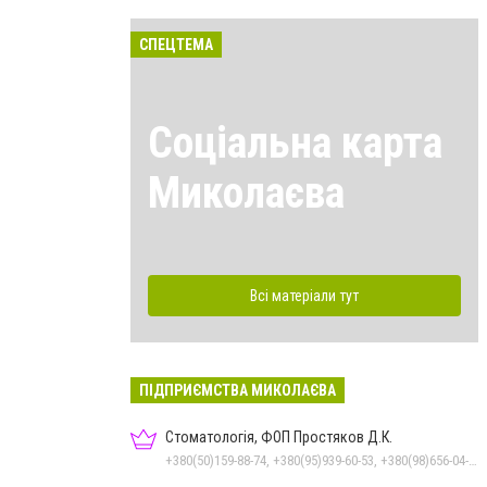
СПЕЦТЕМА
Соціальна карта
Миколаєва
Всі матеріали тут
ПІДПРИЄМСТВА МИКОЛАЄВА
Стоматологія, ФОП Простяков Д.К.
+380(50)159-88-74, +380(95)939-60-53, +380(98)656-04-14, +380(51)248-99-08