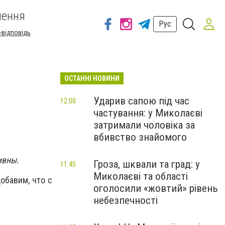
шення
Рус
-відповідь
ОСТАННІ НОВИНИ
Ударив сапою під час
12:00
частування: у Миколаєві
затримали чоловіка за
вбивство знайомого
ивны.
Гроза, шквали та град: у
11:45
Миколаєві та області
обавим, что с
оголосили «жовтий» рівень
небезпечності