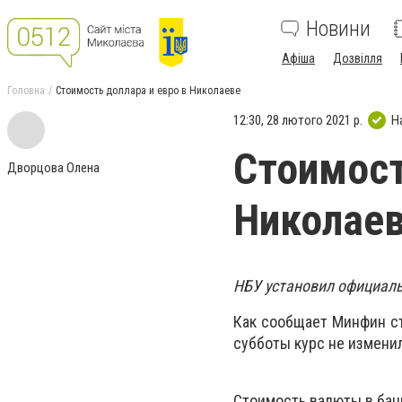
Новини
Афіша
Дозвілля
Головна
Стоимость доллара и евро в Николаеве
12:30, 28 лютого 2021 р.
Н
Стоимост
Дворцова Олена
Николае
НБУ установил официаль
Как сообщает Минфин сто
субботы курс не измени
Стоимость валюты в бан