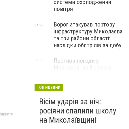
системи охолодження
повітря
Ворог атакував портову
08:05
інфраструктуру Миколаєва
та три райони області:
наслідки обстрілів за добу
Прогноз погоди у
08:02
Миколаєві на 8 серпня:
зміни та дощі
ТОП НОВИНИ
Вісім ударів за ніч:
росіяни спалили школу
 оцінити
на Миколаївщині