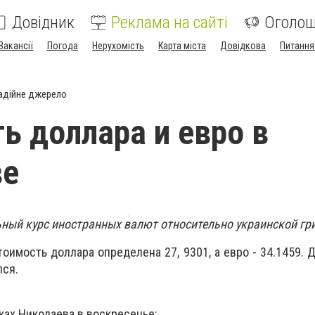
Довідник
Реклама на сайті
Оголо
Вакансії
Погода
Нерухомість
Карта міста
Довідкова
Питання
адійне джерело
ь доллара и евро в
ве
ный курс иностранных валют относительно украинской гр
имость доллара определена 27, 9301, а евро - 34.1459. Д
лся.
ках Николаева в воскресенье: