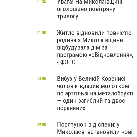
Увага! На Миколаївщині
11:35
оголошено повітряну
тривогу
Житло відновили повністю:
11:00
родина з Миколаївщини
відбудувала дім за
програмою «єВідновлення»,
- ФОТО
Вибух у Великій Коренисі:
10:00
чоловік вдарив молотком
по артгільзі на металобрухті
— один загиблий та двоє
поранених
Порятунок від спеки: у
09:00
Миколаєві встановили нові