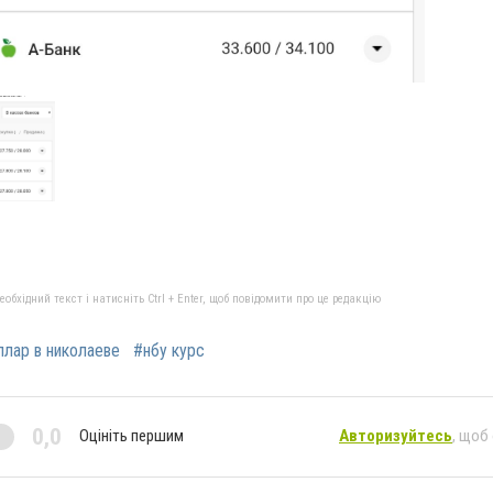
бхідний текст і натисніть Ctrl + Enter, щоб повідомити про це редакцію
лар в николаеве
#нбу курс
0,0
Оцініть першим
Авторизуйтесь
, щоб