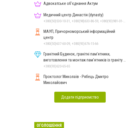
Адвокатське об'єднання Актум
Медичний центр Династія (dynasty)
+380(50)530-10-31, +380(98)633-86-59, +380(93)981-01-61
МАУП, Причорноморський інформаційний
центр
+380(50)637-60-09, +380(93)676-15-66
Гранітний Будинок, гранітні пам'ятники,
виготовлення та монтаж пам'ятників із граніту в
Миколаєві
+380(93)620-65-65
Проктолог Миколаїв - Рябець Дмитро
Миколайович
Додати підприємство
ОГОЛОШЕННЯ