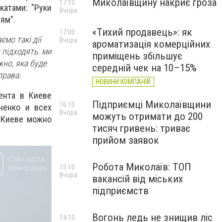
Миколаївщину накриє гроза
17:10
катами: "Руки
Вчора
ням".
«Тихий продавець»: як
17:00
мо такі дії
Вчора
ароматизація комерційних
 підходять. ми
приміщень збільшує
жно, яка буде
середній чек на 10–15%
права.
НОВИНИ КОМПАНІЙ
ента в Киеве
Підприємці Миколаївщини
16:10
ненко и всех
Вчора
можуть отримати до 200
 Киеве можно
тисяч гривень: триває
прийом заявок
Робота Миколаїв: ТОП
15:10
Вчора
вакансій від міських
підприємств
Вогонь ледь не знищив ліс
14:10