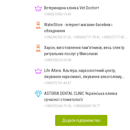
Ветеринарна клініка Vet.Doctor+
+380(67)900-15-43
WaterStore - інтернет магазин басейнів і
обладнання
+380(44)502-01-02, +380(66)777-78-42, +380(67)777-82-19, +380(67)890-80-80, +380(73)890-80-80, +380(44)502-01-03
Харон, виготовлення пам'ятників, весь спектр
ритуальних послуг у Миколаєві
+380(95)324-30-08
Life Altera. Альтера, наркологічний центр,
лікування наркоманії, лікування алкоголізму,
зняття ломки
+380(97)741-44-47
ASTORIA DENTAL CLINIC Українська клініка
сучасної стоматології
+380(93)564-73-05, +380(66)845-78-77
Додати підприємство