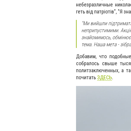
небезразличные николае
геть від патріотів", "Я з
"Ми вийшли підтримати 
неприпустимими. Акція
знайомимось, обмінюєм
тема. Наша мета - зіб
Добавим, что подобные
собралось свыше тыся
политзаключенных, а т
почитать
ЗДЕСЬ
.