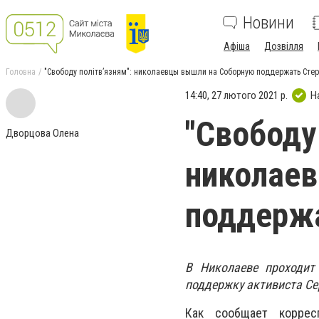
Новини
Афіша
Дозвілля
Головна
"Свободу політвʼязням": николаевцы вышли на Соборную поддержать Стер
14:40, 27 лютого 2021 р.
Н
"Свободу
Дворцова Олена
николае
поддержа
В Николаеве проходит
поддержку активиста Се
Как сообщает коррес