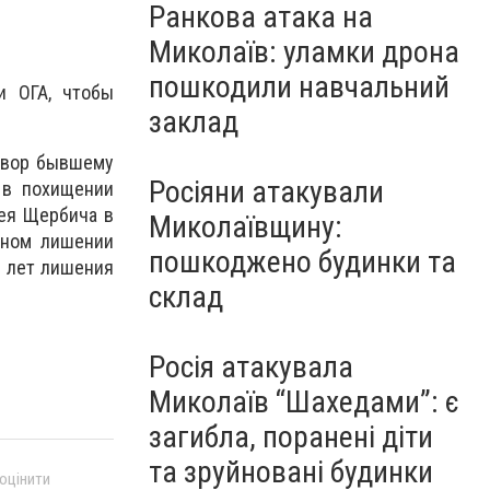
Ранкова атака на
Миколаїв: уламки дрона
пошкодили навчальний
и ОГА, чтобы
заклад
говор бывшему
Росіяни атакували
 в похищении
гея Щербича в
Миколаївщину:
нном лишении
пошкоджено будинки та
7 лет лишения
склад
Росія атакувала
Миколаїв “Шахедами”: є
загибла, поранені діти
та зруйновані будинки
 оцінити