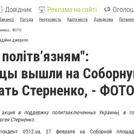
Довідник
Реклама на сайті
Оголо
Вакансії
Погода
Нерухомість
Карта міста
Довідкова
Питання
ненко, - ФОТО
адійне джерело
 політвʼязням":
вцы вышли на Соборн
ть Стерненко, - ФОТ
 акция в поддержку политзаключенных Украины, в т
ргея Стерненко.
пондент 0512.ua, 27 февраля на Соборной площад