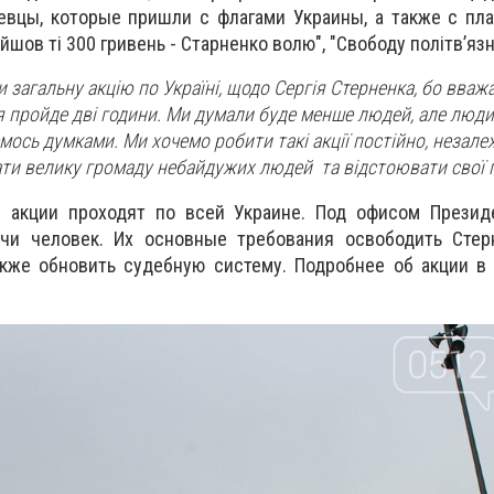
вцы, которые пришли с флагами Украины, а также с пла
найшов ті 300 гривень - Старненко волю", "Свободу політвʼяз
загальну акцію по Україні, щодо Сергія Стерненка, бо вважає
 пройде дві години. Ми думали буде менше людей, але люди
ось думками. Ми хочемо робити такі акції постійно, незале
рати велику громаду небайдужих людей та відстоювати свої 
 акции проходят по всей Украине. Под офисом Презид
чи человек. Их основные требования освободить Стер
акже обновить судебную систему. Подробнее об акции в