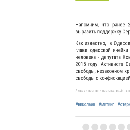
Напомним, что ранее 
выразить поддержку Сер
Как известно, в Одесс
главе одесской ячейки
человека - депутата Ко
2015 году. Активиста 
свободы, незаконном хр
свободы с конфискацие
Якщо ви помітили помилку, виділіть нео
#николаев
#митинг
#стер