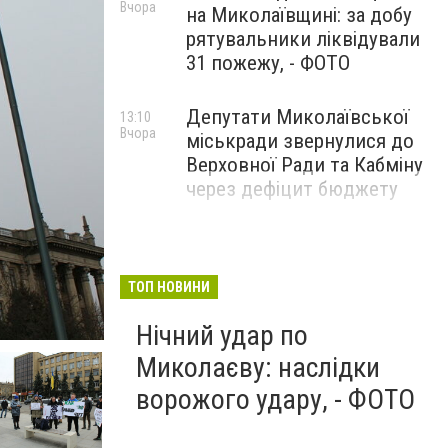
Вчора
на Миколаївщині: за добу
рятувальники ліквідували
31 пожежу, - ФОТО
Депутати Миколаївської
13:10
Вчора
міськради звернулися до
Верховної Ради та Кабміну
через дефіцит бюджету
ТОП НОВИНИ
Митинг в Николаеве
27 февраля в Николаеве прошел митинг
Нічний удар по
Миколаєву: наслідки
ворожого удару, - ФОТО