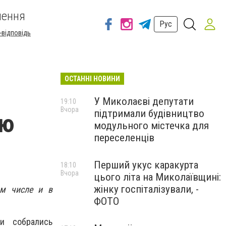
шення
Рус
-відповідь
ОСТАННІ НОВИНИ
У Миколаєві депутати
19:10
Вчора
підтримали будівництво
ую
модульного містечка для
переселенців
О
Перший укус каракурта
18:10
Вчора
цього літа на Миколаївщині:
жінку госпіталізували, -
ом числе и в
ФОТО
и собрались