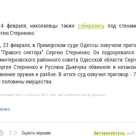
24 февраля, николаевцы также
собирались
под стенам
гею Стерненко.
е, 23 февраля, в Приморском суде Одессы озвучили при
 "Правого сектора" Сергею Стерненко. Он подозревался
минтерновского районного совета Одесской области Сер
Сергея Стерненко и Руслана Дымчука обвиняли в незако
анение оружия и разбое. В итоге суд озвучил приговор - 
й половины имущества.
бхідний текст і натисніть Ctrl + Enter, щоб повідомити про це редакцію
ненко
0,0
Оцініть першим
Авторизуйтесь
, щоб