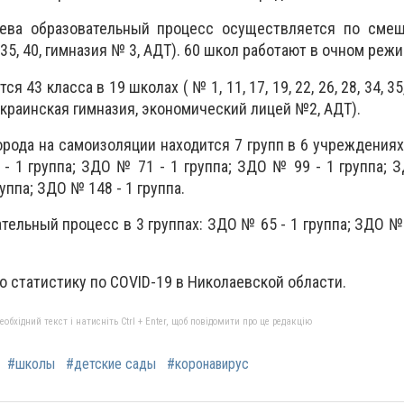
аева образовательный процесс осуществляется по сме
, 35, 40, гимназия № 3, АДТ). 60 школ работают в очном реж
 43 класса в 19 школах ( № 1, 11, 17, 19, 22, 26, 28, 34, 35, 
 Украинская гимназия, экономический лицей №2, АДТ).
города на самоизоляции находится 7 групп в 6 учреждения
- 1 группа; ЗДО № 71 - 1 группа; ЗДО № 99 - 1 группа; 
уппа; ЗДО № 148 - 1 группа.
ельный процесс в 3 группах: ЗДО № 65 - 1 группа; ЗДО № 9
то статистику по COVID-19 в Николаевской области.
бхідний текст і натисніть Ctrl + Enter, щоб повідомити про це редакцію
#школы
#детские сады
#коронавирус