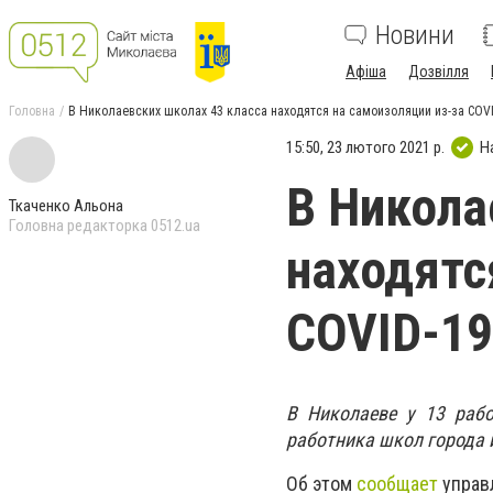
Новини
Афіша
Дозвілля
Головна
В Николаевских школах 43 класса находятся на самоизоляции из-за COV
15:50, 23 лютого 2021 р.
Н
В Никола
Ткаченко Альона
Головна редакторка 0512.ua
находятс
COVID-19
В Николаеве у 13 рабо
работника школ города 
Об этом
сообщает
управ