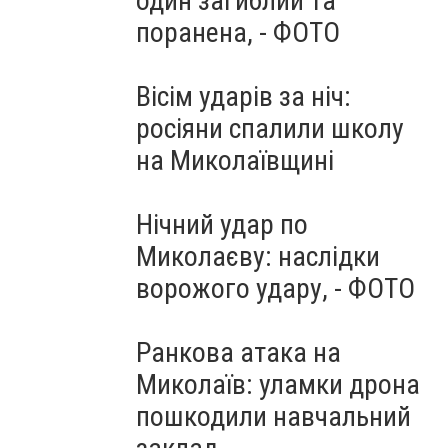
один загиблий та
поранена, - ФОТО
Вісім ударів за ніч:
росіяни спалили школу
на Миколаївщині
Нічний удар по
Миколаєву: наслідки
ворожого удару, - ФОТО
Ранкова атака на
Миколаїв: уламки дрона
пошкодили навчальний