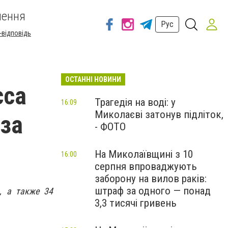
шення
Рус
-відповідь
ОСТАННІ НОВИНИ
сса
Трагедія на воді: у
16:09
Миколаєві затонув підліток,
-за
- ФОТО
На Миколаївщині з 10
16:00
серпня впроваджують
заборону на вилов раків:
штраф за одного — понад
, а также 34
3,3 тисячі гривень