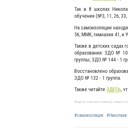
Так в 8 школах Никол
обучения (№3, 11, 26, 33
На самоизоляции находятся
56, ММК, гимназия 41, и
Также в детских садах 
образования: ЗДО № 10 
группы; ЗДО № 144 - 1 гр
Восстановлено образоват
ЗДО № 132 - 1 группа.
Также читайте
ЗДЕСЬ
, ч
Якщо ви помітили помилку, виділіть нео
#самоизоляция
#Николаев