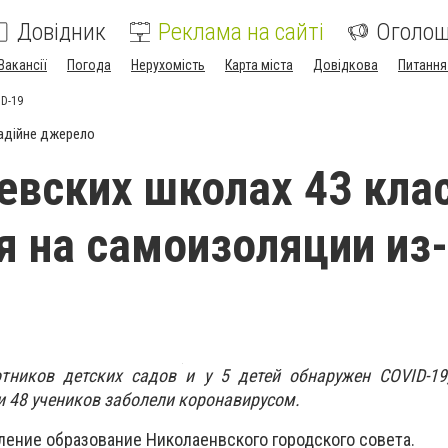
Довідник
Реклама на сайті
Оголо
Вакансії
Погода
Нерухомість
Карта міста
Довідкова
Питання
ID-19
адійне джерело
евских школах 43 кла
я на самоизоляции из
тников детских садов и у 5 детей обнаружен COVID-19
и 48 учеников заболели коронавирусом.
ление образование Николаенвского городского совета.