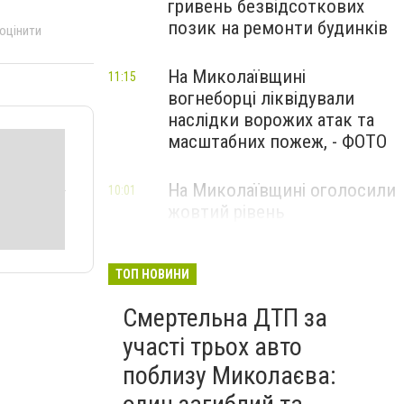
гривень безвідсоткових
позик на ремонти будинків
 оцінити
На Миколаївщині
11:15
вогнеборці ліквідували
наслідки ворожих атак та
масштабних пожеж, - ФОТО
На Миколаївщині оголосили
10:01
жовтий рівень
небезпечності: очікуються
сильні шквали вітру
ТОП НОВИНИ
Смертельна ДТП за
участі трьох авто
поблизу Миколаєва: