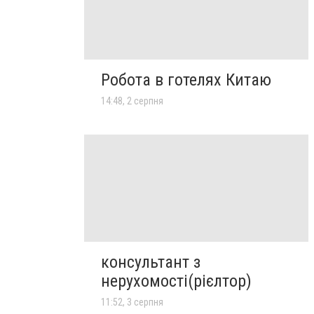
Робота в готелях Китаю
14:48, 2 серпня
консультант з
нерухомості(рієлтор)
11:52, 3 серпня