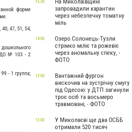
На Миколаївщині
15:30
запровадили карантин
шанной форме
через небезпечну томатну
име.
міль
40, 47, 51, 54,
Озеро Солонець-Тузли
14:00
стрімко міліє та рожевіє
х дошкольного
через аномальну спеку, -
ЗДО № 103 - 2
ФОТО
9 - 1 группа;
Вантажний фургон
13:00
вискочив на зустрічну смугу
під Одесою: у ДТП загинули
троє осіб та восьмеро
травмовані, - ФОТО
У Миколаєві ще два ОСББ
12:00
отримали 520 тисяч