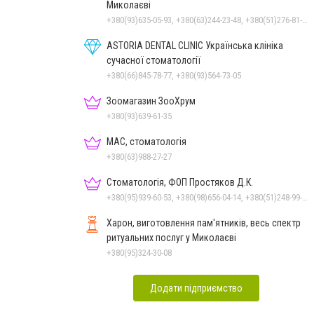
Миколаєві
+380(93)635-05-93, +380(63)244-23-48, +380(51)276-81-65, +380(93)361-03-37, +380(95)172-60-42, +380(51)277-66-77, +380(68)916-39-76
ASTORIA DENTAL CLINIC Українська клініка
сучасної стоматології
+380(66)845-78-77, +380(93)564-73-05
Зоомагазин ЗооХрум
+380(93)639-61-35
МАС, стоматологія
+380(63)988-27-27
Стоматологія, ФОП Простяков Д.К.
+380(95)939-60-53, +380(98)656-04-14, +380(51)248-99-08, +380(50)159-88-74
Харон, виготовлення пам'ятників, весь спектр
ритуальних послуг у Миколаєві
+380(95)324-30-08
Додати підприємство