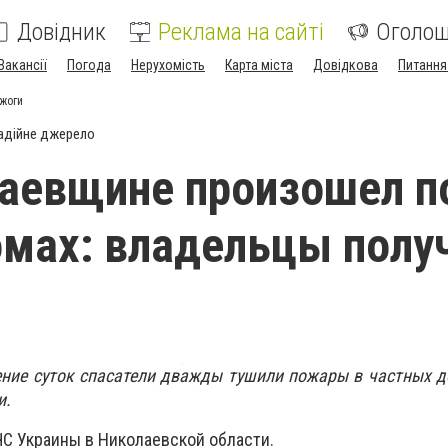
Довідник
Реклама на сайті
Оголо
Вакансії
Погода
Нерухомість
Карта міста
Довідкова
Питання
жоги
адійне джерело
лаевщине произошел 
омах: владельцы полу
ние суток спасатели дважды тушили пожары в частных д
и.
ЧС Украины в Николаевской области.