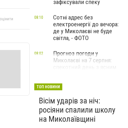
зафіксували спеку
Сотні адрес без
08:10
 оцінити
електроенергії до вечора:
де у Миколаєві не буде
світла, - ФОТО
Прогноз погоди у
08:02
Миколаєві на 7 серпня:
спекотний день з ясним
небом
ТОП НОВИНИ
Вісім ударів за ніч:
росіяни спалили школу
на Миколаївщині