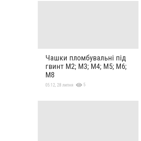
Чашки пломбувальні під
гвинт М2; М3; М4; М5; М6;
М8
5
05:12, 28 липня