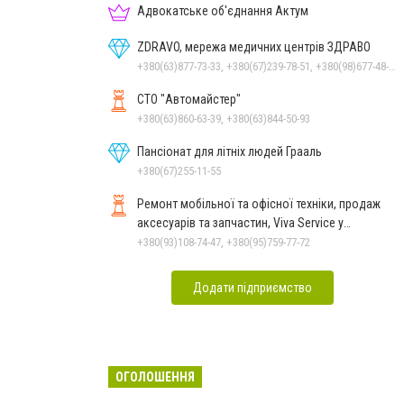
Адвокатське об'єднання Актум
ZDRAVO, мережа медичних центрів ЗДРАВО
+380(63)877-73-33, +380(67)239-78-51, +380(98)677-48-87
СТО "Автомайстер"
+380(63)860-63-39, +380(63)844-50-93
Пансіонат для літніх людей Грааль
+380(67)255-11-55
Ремонт мобільної та офісної техніки, продаж
аксесуарів та запчастин, Viva Service у
Миколаєві
+380(93)108-74-47, +380(95)759-77-72
Додати підприємство
ОГОЛОШЕННЯ