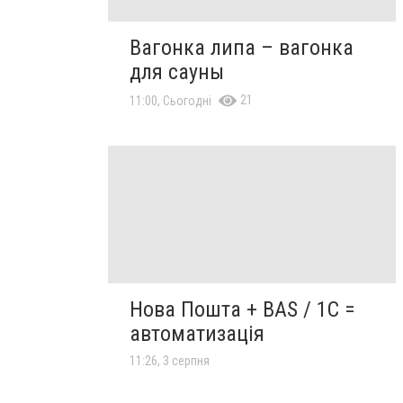
Вагонка липа – вагонка
для сауны
21
11:00, Сьогодні
Нова Пошта + BAS / 1C =
автоматизація
11:26, 3 серпня