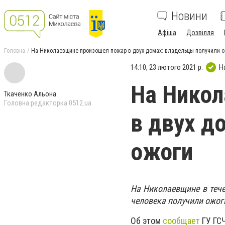
Новини
Афіша
Дозвілля
Головна
На Николаевщине произошел пожар в двух домах: владельцы получили о
14:10, 23 лютого 2021 р.
Н
На Нико
Ткаченко Альона
Головна редакторка 0512.ua
в двух д
ожоги
На Николаевщине в тече
человека получили ожог
Об этом
сообщает
ГУ ГС