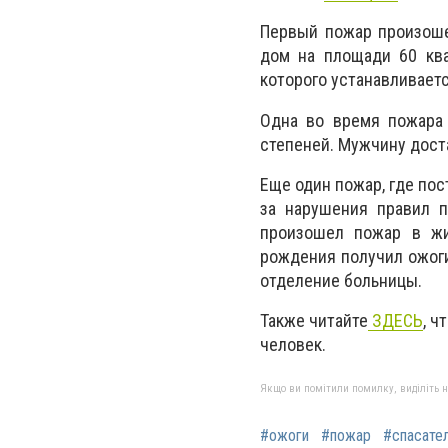
Первый пожар произоше
дом на площади 60 ква
которого устанавливаетс
Одна во время пожара 
степеней. Мужчину дост
Еще один пожар, где пос
за нарушения правил п
произошел пожар в жи
рождения получил ожоги
отделение больницы.
Также читайте
ЗДЕСЬ
, ч
человек.
Якщо ви помітили помилку, виділіть нео
#ожоги
#пожар
#спасате