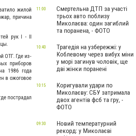
Смертельна ДТП за участі
11:00
хватило жилой
трьох авто поблизу
жар, причина
Миколаєва: один загиблий
та поранена, - ФОТО
й рук I - II
ицы.
Трагедія на узбережжі: у
10:40
Коблевому через вибух міни
 ОТГ. Где из-
у морі загинув чоловік, ще
вых приборов
дві жінки поранені
на 1986 года
ен в ожоговое
Коригували удари по
10:15
Миколаєву: СБУ затримала
где пострадал
двох агентів фсб та гру, -
ФОТО
Новий температурний
09:30
рекорд: у Миколаєві