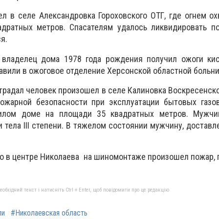
л в селе Александровка Гороховского ОТГ, где огнем о
дратных метров. Спасателям удалось ликвидировать по
я.
владелец дома 1978 года рождения получил ожоги кисте
авили в ожоговое отделение Херсонской областной больн
традал человек произошел в селе Калиновка Воскресенской
ожарной безопасности при эксплуатации бытовых газо
лом доме на площади 35 квадратных метров. Мужчи
 тела III степени. В тяжелом состоянии мужчину, доставл
то в центре Николаева на шиномонтаже произошел пожар, 
бхідний текст і натисніть Ctrl + Enter, щоб повідомити про це редакцію
ли
#Николаевская область