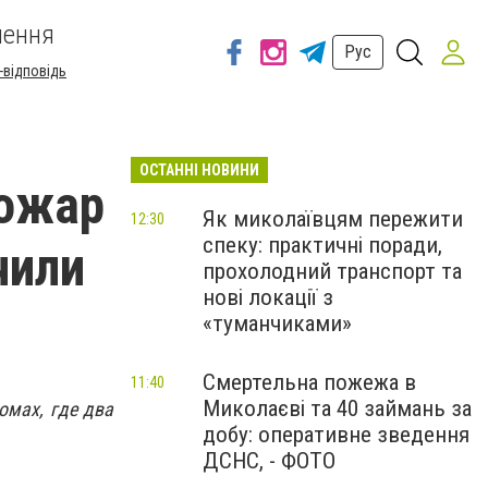
шення
Рус
-відповідь
ОСТАННІ НОВИНИ
пожар
Як миколаївцям пережити
12:30
спеку: практичні поради,
чили
прохолодний транспорт та
нові локації з
«туманчиками»
Смертельна пожежа в
11:40
Миколаєві та 40 займань за
омах, где два
добу: оперативне зведення
ДСНС, - ФОТО