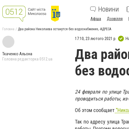
Новини
Афіша
Дозвілля
Головна
Два района Николаева останутся без водоснабжения,- АДРЕСА
17:10, 23 лютого 2021 р.
Н
Два райо
Ткаченко Альона
Головна редакторка 0512.ua
без водо
24 февраля по улице Тр
проводиться работы, из
Об этом сообщает
“Нико
Так по адресу улица Тр
работы. Поэтому водосн