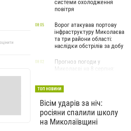
системи охолодження
повітря
Ворог атакував портову
08:05
інфраструктуру Миколаєва
та три райони області:
 оцінити
наслідки обстрілів за добу
Прогноз погоди у
08:02
Миколаєві на 8 серпня:
зміни та дощі
ТОП НОВИНИ
Вісім ударів за ніч:
росіяни спалили школу
на Миколаївщині