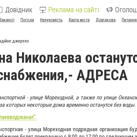
Довідник
Реклама на сайті
Оголо
Вакансії
Погода
Нерухомість
Карта міста
Довідкова
Питання
адійне джерело
на Николаева останут
снабжения,- АДРЕСА
анспортной - улице Мореходной, а также по улице Океанск
-за которых некоторые дома временно останутся без воды.
лаевводоканал”.
анспортная - улица Мореходная подрядная организация бу
абжение будет прекращено с 9:00 до 17:00 по следующим 