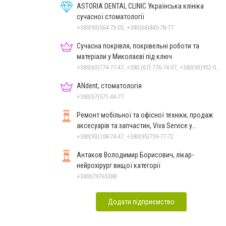
ASTORIA DENTAL CLINIC Українська клініка
сучасної стоматології
+380(93)564-73-05, +380(66)845-78-77
Сучасна покрівля, покрівельні роботи та
матеріали у Миколаєві під ключ
+380(63)774-77-47, +380 (67) 776-74-07, +380(93)952-02-91
ANdent, стоматологія
+380(67)571-44-77
Ремонт мобільної та офісної техніки, продаж
аксесуарів та запчастин, Viva Service у
Миколаєві
+380(93)108-74-47, +380(95)759-77-72
Антаков Володимир Борисович, лікар-
нейрохірург вищої категорії
+380679765388
Додати підприємство