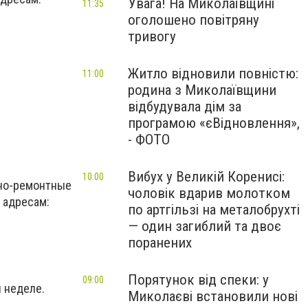
Увага! На Миколаївщині
11:35
оголошено повітряну
тривогу
Житло відновили повністю:
11:00
родина з Миколаївщини
відбудувала дім за
програмою «єВідновлення»,
- ФОТО
Вибух у Великій Коренисі:
10:00
но-ремонтные
чоловік вдарив молотком
 адресам:
по артгільзі на металобрухті
— один загиблий та двоє
поранених
Порятунок від спеки: у
09:00
й неделе.
Миколаєві встановили нові