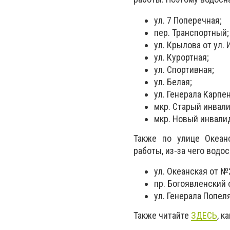
ул. 7 Поперечная;
пер. Транспортный;
ул. Крылова от ул.
ул. Курортная;
ул. Спортивная;
ул. Белая;
ул. Генерала Карпен
мкр. Старый инвал
мкр. Новый инвали
Также по улице Океан
работы, из-за чего водо
ул. Океанская от №
пр. Богоявленский 
ул. Генерала Попел
Также читайте
ЗДЕСЬ
, к