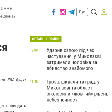
шення
Рус
-відповідь
ОСТАННІ НОВИНИ
ся
Ударив сапою під час
12:00
частування: у Миколаєві
затримали чоловіка за
вбивство знайомого
ая, 38А будут
Гроза, шквали та град: у
11:45
Миколаєві та області
оголосили «жовтий» рівень
небезпечності
дет проводить
адресам: