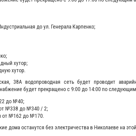
 Индустриальная до ул. Генерала Карпенко;
ко;
идный хутор;
дную хутор.
ская, 38А водопроводная сеть будет проводит аварий
снабжение будет прекращено с 9:00 до 14:00 по следующим
22 до №40;
от №338 до №340 / 2;
я от №162 до №170.
акие дома останутся без электричества в Николаеве на это