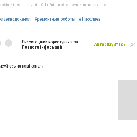
бхідний текст і натисніть Ctrl + Enter, щоб повідомити про це редакцію
олаевводоканал
#ремонтные работы
#Николаев
Високі оцінки користувачів за
Авторизуйтесь
, щоб
Повнота інформації
исуйтесь на наші канали