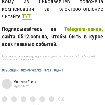
Кому из николаевцев положена
компенсация за электроотопление
читайте
ТУТ.
Подписывайтесь на
Telegram-канал,
сайта 0512.com.ua, чтобы быть в курсе
всех главных событий.
Якщо ви помітили помилку, виділіть необхідний текст і натисніть Ctrl + Enter, щоб
повідомити про це редакцію
#субсидии
#коммуналка
#газ
#цена
Мищенко Елена
журналист
0,0