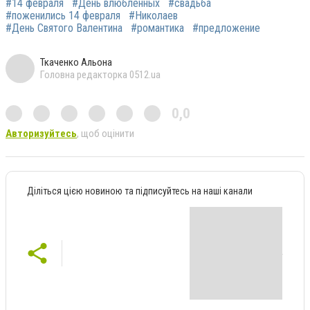
#14 февраля
#День влюбленных
#свадьба
#поженились 14 февраля
#Николаев
#День Святого Валентина
#романтика
#предложение
Ткаченко Альона
Головна редакторка 0512.ua
0,0
Авторизуйтесь
, щоб оцінити
Діліться цією новиною та підписуйтесь на наші канали