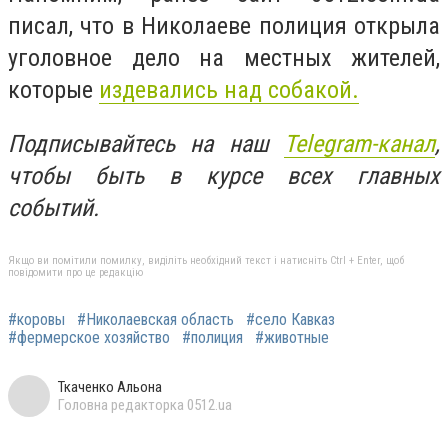
писал, что в Николаеве полиция открыла
уголовное дело на местных жителей,
которые
издевались над собакой.
Подписывайтесь на наш
Telegram-канал
,
чтобы быть в курсе всех главных
событий.
Якщо ви помітили помилку, виділіть необхідний текст і натисніть Ctrl + Enter, щоб
повідомити про це редакцію
#коровы
#Николаевская область
#село Кавказ
#фермерское хозяйство
#полиция
#животные
Ткаченко Альона
Головна редакторка 0512.ua