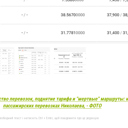
ство перевозок, поднятие тарифа и "мертвые" маршруты: 
пассажирских перевозках Николаева, - ФОТО
бхідний текст і натисніть Ctrl + Enter, щоб повідомити про це редакцію