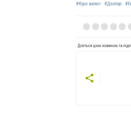
#Курс валют
#Доллар
#Е
Діліться цією новиною та підп