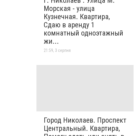
г. Николаев . Улица М.
Морская - улица
Кузнечная. Квартира,
Сдаю в аренду 1
комнатный одноэтажный
жи...
21:59, 3 серпня
Город Николаев. Проспект
Центральный. Квартира,