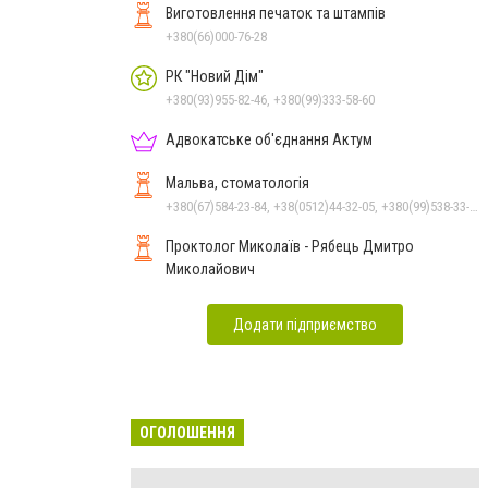
Виготовлення печаток та штампів
+380(66)000-76-28
РК "Новий Дім"
+380(93)955-82-46, +380(99)333-58-60
Адвокатське об'єднання Актум
Мальва, стоматологія
+380(67)584-23-84, +38(0512)44-32-05, +380(99)538-33-25, +380(63)977-35-54
Проктолог Миколаїв - Рябець Дмитро
Миколайович
Додати підприємство
ОГОЛОШЕННЯ