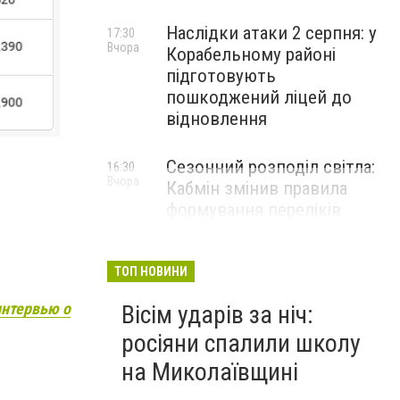
Наслідки атаки 2 серпня: у
17:30
Вчора
Корабельному районі
підготовують
пошкоджений ліцей до
відновлення
Сезонний розподіл світла:
16:30
Вчора
Кабмін змінив правила
формування переліків
критичних об'єктів
ТОП НОВИНИ
интервью о
Вісім ударів за ніч:
росіяни спалили школу
на Миколаївщині