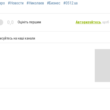
вро
#Новости
#Николаев
#Бизнес
#0512.ua
0,0
Оцініть першим
Авторизуйтесь
, щоб
исуйтесь на наші канали