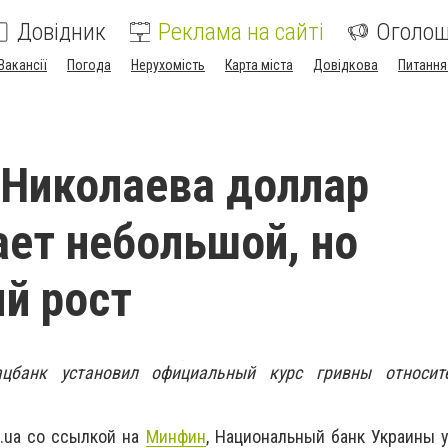
Довідник
Реклама на сайті
Оголо
Вакансії
Погода
Нерухомість
Карта міста
Довідкова
Питання
 Николаева доллар
ет небольшой, но
й рост
цбанк установил официальный курс гривны относит
2.ua со ссылкой на
Минфин
, Национальный банк Украины 