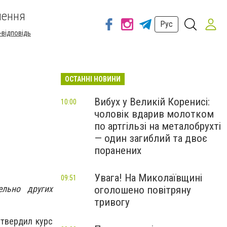
шення
Рус
-відповідь
ОСТАННІ НОВИНИ
Вибух у Великій Коренисі:
10:00
чоловік вдарив молотком
по артгільзі на металобрухті
— один загиблий та двоє
поранених
Увага! На Миколаївщині
09:51
ельно других
оголошено повітряну
тривогу
утвердил курс