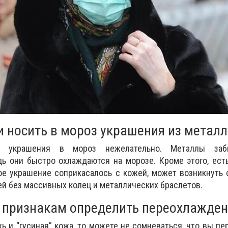
и носить в мороз украшения из метал
е украшения в мороз нежелательно. Металлы заб
дь они быстро охлаждаются на морозе. Кроме этого, есть
ое украшение соприкасалось с кожей, может возникнуть
ей без массивных колец и металлических браслетов.
 признакам определить переохлажде
ь и “гусиная” кожа, то можете не сомневаться, что вы пе