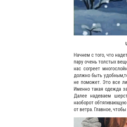
Начнем с того, что наде
пару очень толстых веще
нас согреет многослой
должно быть удобным,т
не поможет. Это все л
Именно такая одежда з
Далее надеваем шерст
наоборот обтягивающую 
от ветра. Главное, чтоб