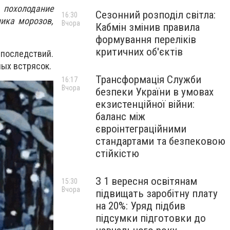
похолодание
Сезонний розподіл світла:
16:30
ника морозов,
Вчора
Кабмін змінив правила
формування переліків
критичних об'єктів
 последствий.
ных встрясок.
Трансформація Служби
16:17
Вчора
безпеки України в умовах
екзистенційної війни:
баланс між
євроінтеграційними
стандартами та безпековою
стійкістю
З 1 вересня освітянам
15:30
Вчора
підвищать заробітну плату
на 20%: Уряд підбив
підсумки підготовки до