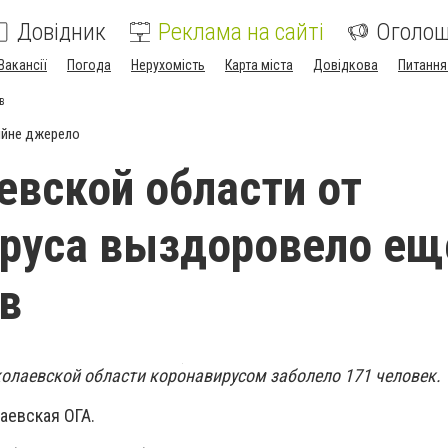
Довідник
Реклама на сайті
Оголо
Вакансії
Погода
Нерухомість
Карта міста
Довідкова
Питання
в
ійне джерело
евской области от
руса выздоровело ещ
в
колаевской области коронавирусом заболело 171 человек.
аевская ОГА.