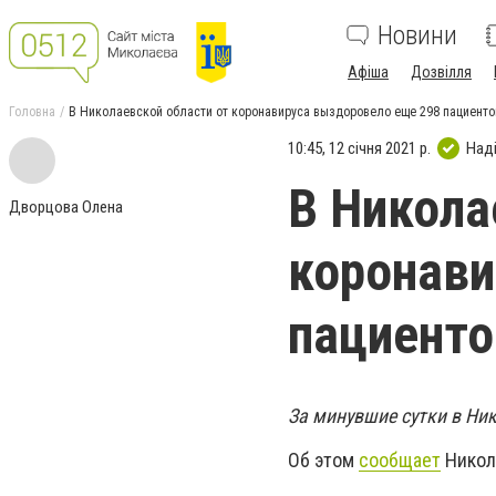
Новини
Афіша
Дозвілля
Головна
В Николаевской области от коронавируса выздоровело еще 298 пациенто
10:45, 12 січня 2021 р.
Над
В Никола
Дворцова Олена
коронави
пациенто
За минувшие сутки в Ни
Об этом
сообщает
Никол