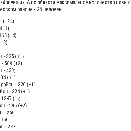
заболевших. А по области максимальное количество новых
есском районе - 26 человек.
 (+124)
 (1);
165 (+4)
(+3)
 - 335 (+1)
- 509 (+2)
 - 438;
284 (+1)
район - 220 (+1)
йон - 324 (+1)
 1247 (1);
н - 296 (+2)
 - 250;
 160
н - 287;