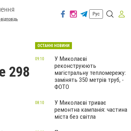
шення
Рус
-відповідь
ОСТАННІ НОВИНИ
У Миколаєві
09:10
реконструюють
е 298
магістральну тепломережу:
замінять 350 метрів труб, -
ФОТО
У Миколаєві триває
08:10
ремонтна кампанія: частина
міста без світла