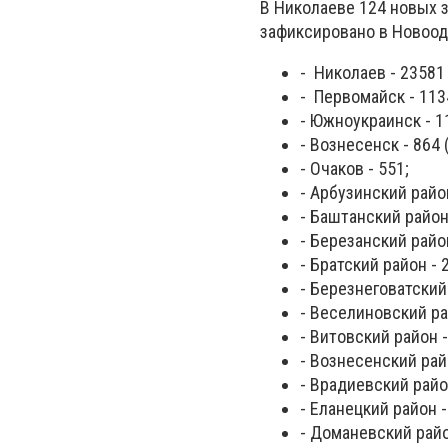
В Николаеве 124 новых 
зафиксировано в Новоод
- Николаев - 23581
- Первомайск - 1134
- Южноукраинск - 1
- Вознесенск - 864 
- Очаков - 551;
- Арбузинский район
- Баштанский район 
- Березанский район
- Братский район - 
- Березнеговатский 
- Веселиновский ра
- Витовский район -
- Вознесенский райо
- Врадиевский район
- Еланецкий район -
- Доманевский райо