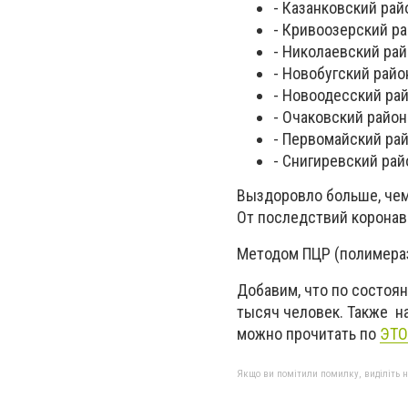
- Казанковский райо
- Кривоозерский ра
- Николаевский райо
- Новобугский район
- Новоодесский рай
- Очаковский район 
- Первомайский рай
- Снигиревский райо
Выздоровло больше, чем 
От последствий коронав
Методом ПЦР (полимераз
Добавим, что по состоян
тысяч человек. Также на
можно прочитать по
ЭТО
Якщо ви помітили помилку, виділіть нео