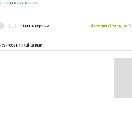
рантин в николаеве
0,0
Оцініть першим
Авторизуйтесь
, щоб
исуйтесь на наші канали