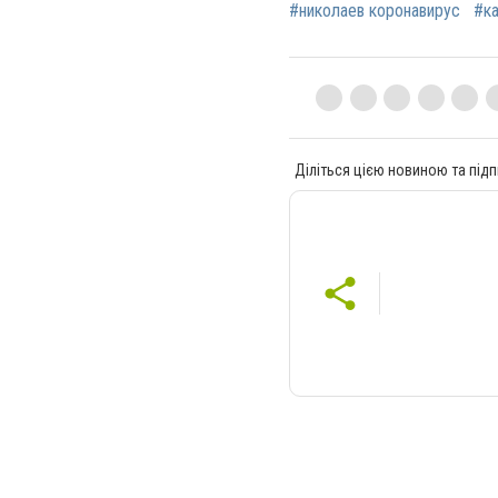
#николаев коронавирус
#ка
Діліться цією новиною та підп