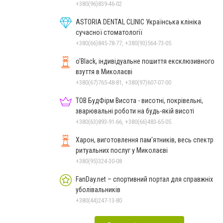
+380(96)839-46-02
ASTORIA DENTAL CLINIC Українська клініка
сучасної стоматології
+380(66)845-78-77, +380(93)564-73-05
o'Black, індивідуальне пошиття ексклюзивного
взуття в Миколаєві
+380(67)765-48-81, +380(97)607-07-00
ТОВ БудФірм Висота - висотні, покрівельні,
зварювальні роботи на будь-якій висоті
+380(63)893-91-66, +380(66)483-65-05
Харон, виготовлення пам'ятників, весь спектр
ритуальних послуг у Миколаєві
+380(95)324-30-08
FanDay.net – спортивний портал для справжніх
уболівальників
+380(44)247-13-80