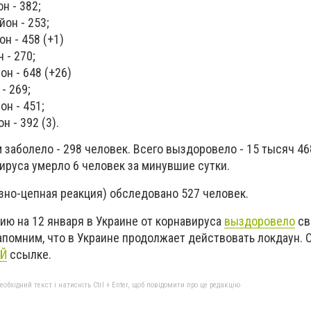
н - 382;
йон - 253;
н - 458 (+1)
 - 270;
он - 648 (+26)
- 269;
он - 451;
н - 392 (3).
заболело - 298 человек. Всего выздоровело - 15 тысяч 46
ируса умерло 6 человек за минувшие сутки.
но-цепная реакция) обследовано 527 человек.
ию на 12 января в Украине от корнавируса
выздоровело
св
помним, что в Украине продолжает действовать локдаун. 
Й
ссылке.
бхідний текст і натисніть Ctrl + Enter, щоб повідомити про це редакцію