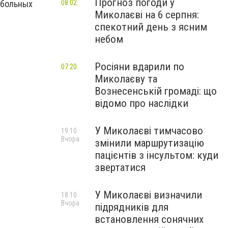
Прогноз погоди у
08:02
 больных
Миколаєві на 6 серпня:
спекотний день з ясним
небом
Росіяни вдарили по
07:20
Миколаєву та
Вознесенській громаді: що
відомо про наслідки
У Миколаєві тимчасово
19:10
Вчора
змінили маршрутизацію
пацієнтів з інсультом: куди
звертатися
У Миколаєві визначили
18:10
Вчора
підрядників для
встановлення сонячних