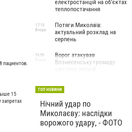
електростанцій на об'єктах
теплопостачання
Потяги Миколаїв:
17:10
Вчора
актуальний розклад на
серпень
Ворог атакував
16:05
Вчора
Вознесенську громаду:
8 пациентов.
шестеро людей
постраждали
ТОП НОВИНИ
ыше 15
О запретах
Нічний удар по
Миколаєву: наслідки
ворожого удару, - ФОТО