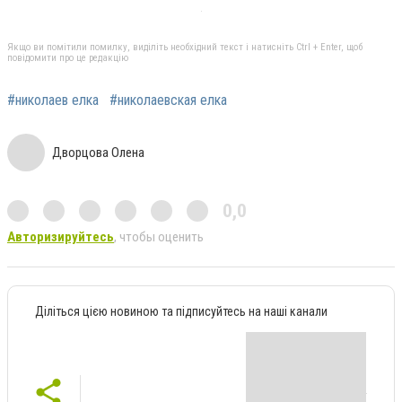
Якщо ви помітили помилку, виділіть необхідний текст і натисніть Ctrl + Enter, щоб
повідомити про це редакцію
#николаев елка
#николаевская елка
Дворцова Олена
0,0
Авторизируйтесь
, чтобы оценить
Діліться цією новиною та підписуйтесь на наші канали