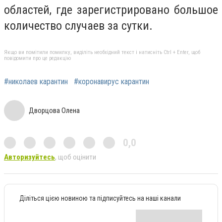
областей, где зарегистрировано большое
количество случаев за сутки.
Якщо ви помітили помилку, виділіть необхідний текст і натисніть Ctrl + Enter, щоб
повідомити про це редакцію
#николаев карантин
#коронавирус карантин
Дворцова Олена
0,0
Авторизуйтесь
, щоб оцінити
Діліться цією новиною та підписуйтесь на наші канали