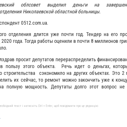
евский облсовет выделил деньги на завершен
 отделения Николаевской областной больницы.
спондент 0512.com.ua.
ого отделения длится уже почти год. Тендер на его пр
я
2020 года. Тогда работы оценили в почти 8 миллионов гри
ило.
лздрав просит депутатов перераспределить финансирова
в пользу этого объекта. Речь идет о деньгах, котор
о строительства сэкономило на других объектах. Это 2
елить их сейчас, то ремонт можно закончить уже к концу
 на полную мощность.
Депутаты долго этот вопрос не
бхідний текст і натисніть Ctrl + Enter, щоб повідомити про це редакцію
т