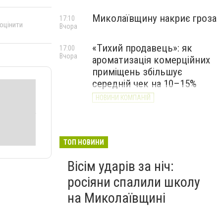
Миколаївщину накриє гроза
17:10
 оцінити
Вчора
«Тихий продавець»: як
17:00
Вчора
ароматизація комерційних
приміщень збільшує
середній чек на 10–15%
НОВИНИ КОМПАНІЙ
ТОП НОВИНИ
Вісім ударів за ніч:
росіяни спалили школу
на Миколаївщині