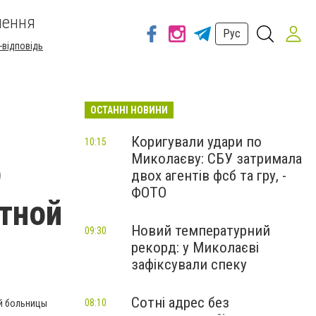
шення
Рус
-відповідь
ОСТАННІ НОВИНИ
Коригували удари по
10:15
Миколаєву: СБУ затримала
о
двох агентів фсб та гру, -
ФОТО
тной
Новий температурний
09:30
рекорд: у Миколаєві
зафіксували спеку
Сотні адрес без
08:10
й больницы