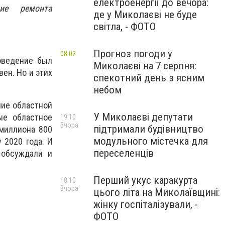
електроенергії до вечора:
ие ремонта
де у Миколаєві не буде
світла, - ФОТО
Прогноз погоди у
08:02
оведение был
Миколаєві на 7 серпня:
вен. Но и этих
спекотний день з ясним
небом
ние областной
У Миколаєві депутати
ые областное
19:10
Вчора
підтримали будівництво
 миллиона 800
модульного містечка для
 2020 года. И
переселенців
 обсуждали и
Перший укус каракурта
18:10
Вчора
цього літа на Миколаївщині:
жінку госпіталізували, -
ФОТО