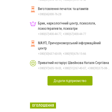
Виготовлення печаток та штампів
+380(66)000-76-28
Брик, наркологічний центр, психологи,
психотерапевти, психіатри
+380(67)400-44-77, +380(67)400-44-77
МАУП, Причорноморський інформаційний
центр
+380(50)637-60-09, +380(93)676-15-66
Приватний нотаріус Швейнова Наталя Сергіївна
+380(97)605-18-03, +380(51)267-40-07, +380(93)375-08-48
Додати підприємство
ОГОЛОШЕННЯ