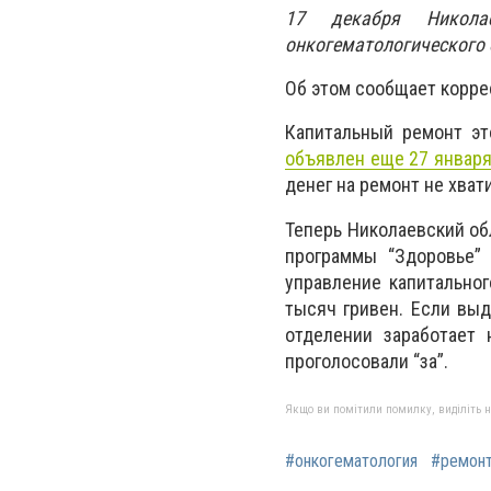
17 декабря Никола
онкогематологического
Об этом сообщает корре
Капитальный ремонт эт
объявлен еще 27 январ
денег на ремонт не хват
Теперь Николаевский об
программы “Здоровье” 
управление капитальног
тысяч гривен. Если выд
отделении заработает
проголосовали “за”.
Якщо ви помітили помилку, виділіть нео
#онкогематология
#ремон