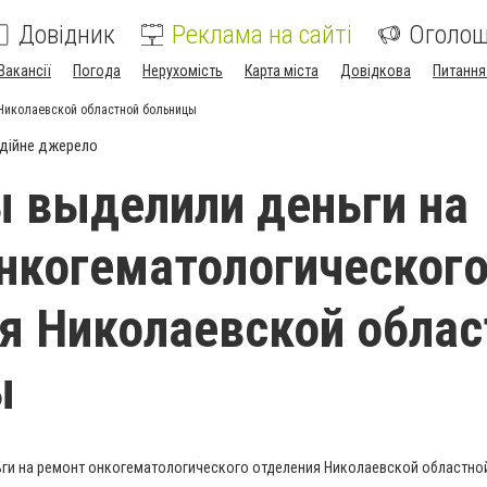
Довідник
Реклама на сайті
Оголо
Вакансії
Погода
Нерухомість
Карта міста
Довідкова
Питання
 Николаевской областной больницы
дійне джерело
 выделили деньги на
нкогематологическог
я Николаевской облас
ы
ги на ремонт онкогематологического отделения Николаевской областно