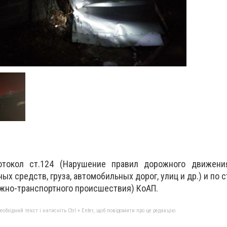
отокол ст.124 (Нарушение правил дорожного движени
х средств, груза, автомобильных дорог, улиц и др.) и по 
жно-транспортного происшествия) КоАП.
бхідний текст і натисніть Ctrl + Enter, щоб повідомити про це редакцію