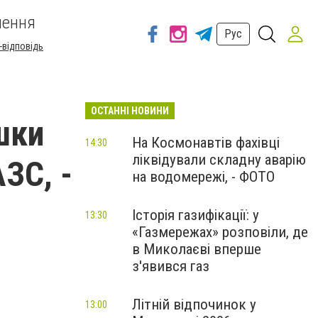
шення
Рус
-відповідь
ОСТАННІ НОВИНИ
шки
На Космонавтів фахівці
14:30
ліквідували складну аварію
ЗС, -
на водомережі, - ФОТО
Історія газифікації: у
13:30
«Газмережах» розповіли, де
в Миколаєві вперше
з'явився газ
Літній відпочинок у
13:00