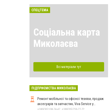
СПЕЦТЕМА
Соціальна карта
Миколаєва
Всі матеріали тут
ПІДПРИЄМСТВА МИКОЛАЄВА
Ремонт мобільної та офісної техніки, продаж
аксесуарів та запчастин, Viva Service у
Миколаєві
+380(93)108-74-47, +380(95)759-77-72