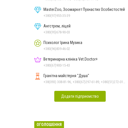
MasterZoo, Зоомаркет Пухнастих Особистостей
+380(97)955-35-39
Ангстрем, ліцей
+380(95)678-90-03
Психолог Ірина Музика
+380(96)839-46-02
Ветеринарна клініка Vet.Doctor+
+380(67)900-15-43
Гранітна майстерня "Душа"
+38(093) 308-81-96, +380(67)297-61-89, +380(51)272-01-73, +380(93)308-81-89
Додати підприємство
ОГОЛОШЕННЯ