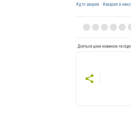
#дтп авария
#авария в ник
Діліться цією новиною та підп