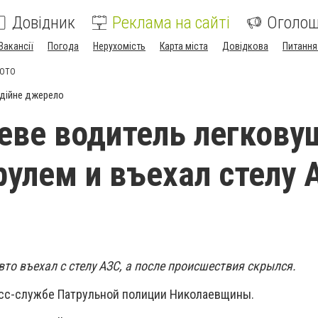
Довідник
Реклама на сайті
Оголо
Вакансії
Погода
Нерухомість
Карта міста
Довідкова
Питання
ФОТО
дійне джерело
еве водитель легкову
рулем и въехал стелу А
вто въехал с стелу АЗС, а после происшествия скрылся.
сс-службе Патрульной полиции Николаевщины.