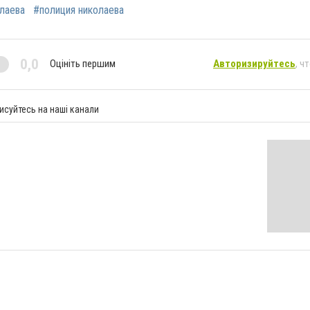
олаева
#полиция николаева
0,0
Оцініть першим
Авторизируйтесь
, ч
исуйтесь на наші канали