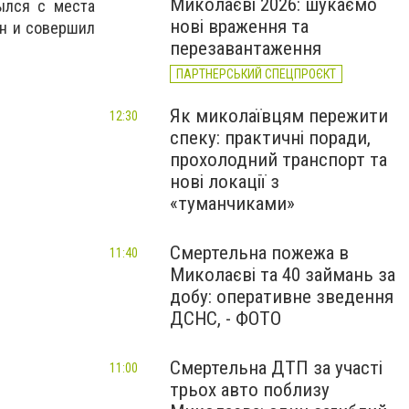
Миколаєві 2026: шукаємо
рылся с места
нові враження та
он и совершил
перезавантаження
ПАРТНЕРСЬКИЙ СПЕЦПРОЄКТ
Як миколаївцям пережити
12:30
спеку: практичні поради,
прохолодний транспорт та
нові локації з
«туманчиками»
Смертельна пожежа в
11:40
Миколаєві та 40 займань за
добу: оперативне зведення
ДСНС, - ФОТО
Смертельна ДТП за участі
11:00
трьох авто поблизу