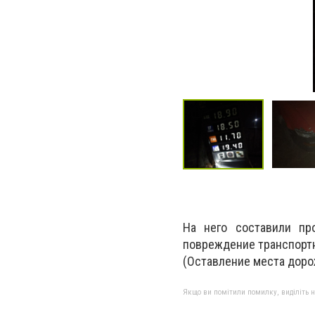
На него составили пр
повреждение транспортны
(Оставление места доро
Якщо ви помітили помилку, виділіть нео