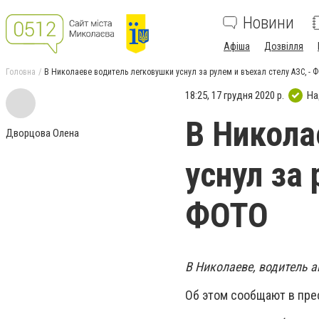
Новини
Афіша
Дозвілля
Головна
В Николаеве водитель легковушки уснул за рулем и въехал стелу АЗС, - 
18:25, 17 грудня 2020 р.
На
В Никола
Дворцова Олена
уснул за 
ФОТО
В Николаеве, водитель а
Об этом сообщают в пре