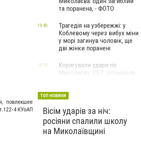
Миколаєва: один загиблий
та поранена, - ФОТО
Трагедія на узбережжі: у
10:40
Коблевому через вибух міни
у морі загинув чоловік, ще
дві жінки поранені
Коригували удари по
10:15
Миколаєву: СБУ затримала
двох агентів фсб та гру, -
ФОТО
ТОП НОВИНИ
я, повлекшее
Вісім ударів за ніч:
ст.122-4 КУоАП
росіяни спалили школу
на Миколаївщині