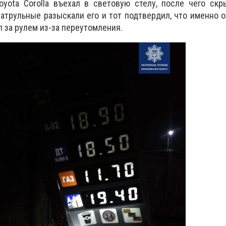
oyota Corolla въехал в световую стелу, после чего ск
атрульные разыскали его и тот подтвердил, что именно 
ул за рулем из-за переутомления.