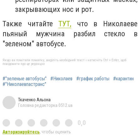
закрывающих нос и рот.
Также читайте
ТУТ,
что в Николаеве
пьяный мужчина разбил стекло в
"зеленом" автобусе.
Якщо ви помітили помилку, виділіть необхідний текст і натисніть Ctrl + Enter, щоб
повідомити про це редакцію
#"зеленые автобусы"
#Николаев
#график работы
#карантин
#"Николаевпастранс"
Ткаченко Альона
Головна редакторка 0512.ua
0,0
Авторизируйтесь
, чтобы оценить