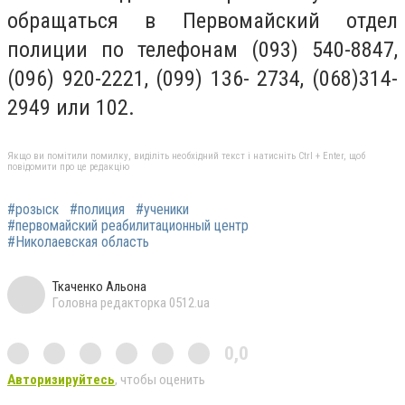
обращаться в Первомайский отдел
полиции по телефонам (093) 540-8847,
(096) 920-2221, (099) 136- 2734, (068)314-
2949 или 102.
Якщо ви помітили помилку, виділіть необхідний текст і натисніть Ctrl + Enter, щоб
повідомити про це редакцію
#розыск
#полиция
#ученики
#первомайский реабилитационный центр
#Николаевская область
Ткаченко Альона
Головна редакторка 0512.ua
0,0
Авторизируйтесь
, чтобы оценить