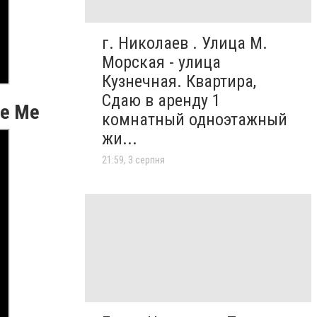
г. Николаев . Улица М.
Морская - улица
Кузнечная. Квартира,
Сдаю в аренду 1
tle Me
комнатный одноэтажный
жи...
21:59, 3 серпня