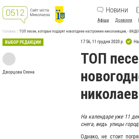
Новини
Афіша
Дозвілля
Головна
ТОП песен, которые подарят новогоднее настроение николаевцам, - ВИДЕ
17:56, 11 грудня 2020 р.
На
ВЫБОР РЕДАКЦИИ
ТОП песе
новогодн
Дворцова Олена
николаев
На календаре уже 11 де
снега, ведь улицы горо
Однако, не стоит погр