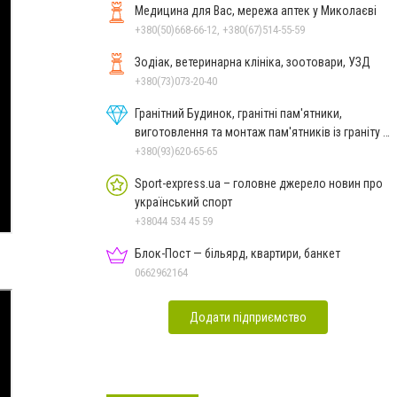
Медицина для Вас, мережа аптек у Миколаєві
+380(50)668-66-12, +380(67)514-55-59
Зодіак, ветеринарна клініка, зоотовари, УЗД
+380(73)073-20-40
Гранітний Будинок, гранітні пам'ятники,
виготовлення та монтаж пам'ятників із граніту в
Миколаєві
+380(93)620-65-65
Sport-express.ua – головне джерело новин про
український спорт
+38044 534 45 59
Блок-Пост — більярд, квартири, банкет
0662962164
Додати підприємство