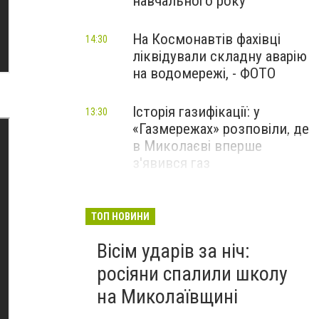
навчального року
На Космонавтів фахівці
14:30
ліквідували складну аварію
на водомережі, - ФОТО
Історія газифікації: у
13:30
«Газмережах» розповіли, де
в Миколаєві вперше
з'явився газ
Літній відпочинок у
13:00
Миколаєві 2026: шукаємо
ТОП НОВИНИ
нові враження та
Вісім ударів за ніч:
перезавантаження
росіяни спалили школу
ПАРТНЕРСЬКИЙ СПЕЦПРОЄКТ
на Миколаївщині