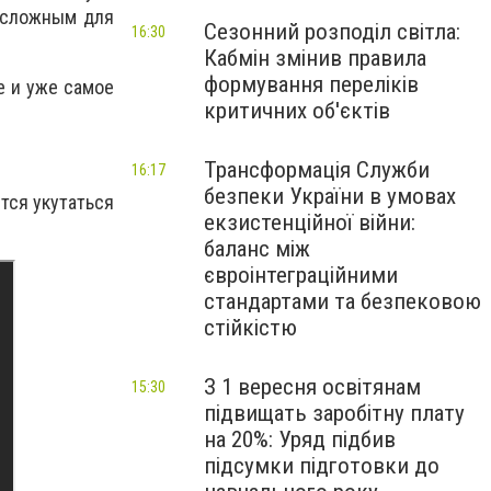
о сложным для
Сезонний розподіл світла:
16:30
Кабмін змінив правила
формування переліків
е и уже самое
критичних об'єктів
Трансформація Служби
16:17
безпеки України в умовах
тся укутаться
екзистенційної війни:
баланс між
євроінтеграційними
стандартами та безпековою
стійкістю
З 1 вересня освітянам
15:30
підвищать заробітну плату
на 20%: Уряд підбив
підсумки підготовки до