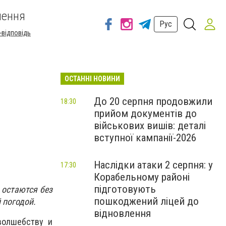
шення
Рус
-відповідь
ОСТАННІ НОВИНИ
До 20 серпня продовжили
18:30
прийом документів до
військових вишів: деталі
вступної кампанії-2026
Наслідки атаки 2 серпня: у
17:30
Корабельному районі
підготовують
 остаются без
пошкоджений ліцей до
 погодой.
відновлення
волшебству и