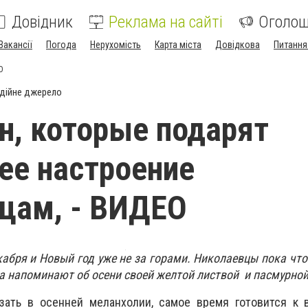
Довідник
Реклама на сайті
Оголо
Вакансії
Погода
Нерухомість
Карта міста
Довідкова
Питання
О
дійне джерело
н, которые подарят
ее настроение
цам, - ВИДЕО
кабря и Новый год уже не за горами. Николаевцы пока что
да напоминают об осени своей желтой листвой и пасмурной
язать в осенней меланхолии, самое время готовится к 