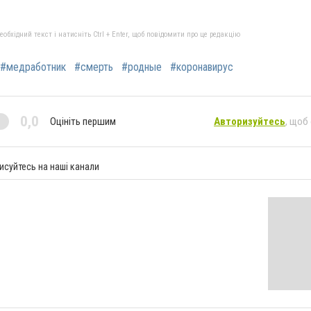
бхідний текст і натисніть Ctrl + Enter, щоб повідомити про це редакцію
#медработник
#смерть
#родные
#коронавирус
0,0
Оцініть першим
Авторизуйтесь
, щоб
исуйтесь на наші канали