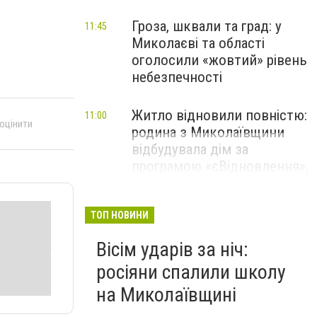
Гроза, шквали та град: у
11:45
Миколаєві та області
оголосили «жовтий» рівень
небезпечності
Житло відновили повністю:
11:00
 оцінити
родина з Миколаївщини
відбудувала дім за
програмою «єВідновлення»,
- ФОТО
ТОП НОВИНИ
Вісім ударів за ніч:
росіяни спалили школу
на Миколаївщині