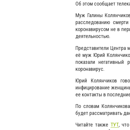
Об этом сообщает телека
Муж Галины Колянчиков
расследованию смерти
коронавирусом не в пер
деятельностью.
Представители Центра м
её муж Юрий Колянчиков
показали негативный 
коронавирус.
Юрий Колянчиков гово
инфицирование женщины
ее контакты в последни
По словам Колянчикова
будет рассматривать да
Читайте также
ТУТ
, чт