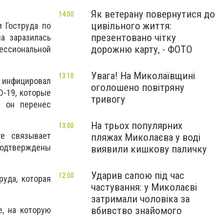
Як ветерану повернутися до
14:00
цивільного життя:
и Гоструда по
презентовано чітку
а заразилась
дорожню карту, - ФОТО
фессиональной
Увага! На Миколаївщині
13:10
о инфицировал
оголошено повітряну
D-19, которые
тривогу
ы он перенес
На трьох популярних
13:00
те связывает
пляжах Миколаєва у воді
подтверждены
виявили кишкову паличку
Ударив сапою під час
12:00
руда, которая
частування: у Миколаєві
затримали чоловіка за
вбивство знайомого
, на которую