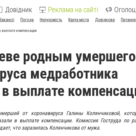
Довідник
Реклама на сайті
Оголо
Вакансії
Погода
Нерухомість
Карта міста
Довідкова
Питання
в выплате компенсации
еве родным умершего
руса медработника
 в выплате компенсац
мершей от коронавируса Галины Колянчиковой, кото
зали в выплате компенсации. Комиссия Гоструда по р
ает, что заразилась Колянчикова от мужа.