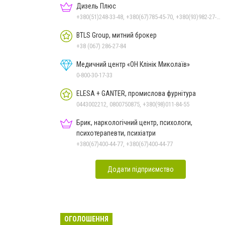
Дизель Плюс
+380(51)248-33-48, +380(67)785-45-70, +380(93)982-27-24, +380(95)679-54-71, +380(67)512-10-29
BTLS Group, митний брокер
+38 (067) 286-27-84
Медичний центр «ОН Клінік Миколаїв»
0-800-30-17-33
ELESA + GANTER, промислова фурнітура
0443002212, 0800750875, +380(98)011-84-55
Брик, наркологічний центр, психологи,
психотерапевти, психіатри
+380(67)400-44-77, +380(67)400-44-77
Додати підприємство
ОГОЛОШЕННЯ