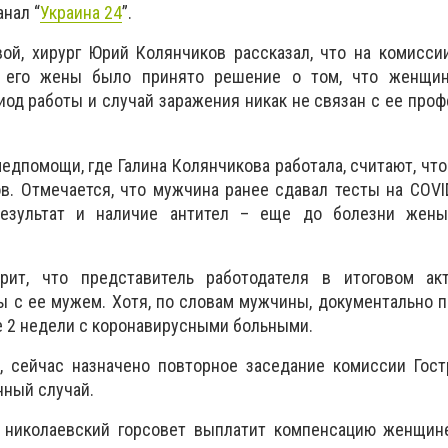
нал “
Украина 24
”.
ой, хирург Юрий Колянчиков рассказал, что на комисси
 его жены было принято решение о том, что женщин
иод работы и случай заражения никак не связан с ее про
едпомощи, где Галина Колянчикова работала, считают, чт
. Отмечается, что мужчина ранее сдавал тесты на COVI
результат и наличие антител – еще до болезни жен
рит, что представитель работодателя в итоговом ак
 с ее мужем. Хотя, по словам мужчины, документально 
е 2 недели с коронавирусными больными.
, сейчас назначено повторное заседание комиссии Гост
нный случай.
о николаевский горсовет выплатит компенсацию женщине