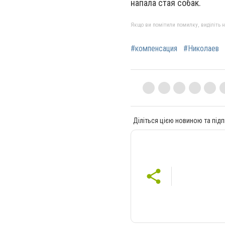
напала стая собак.
Якщо ви помітили помилку, виділіть нео
#компенсация
#Николаев
Діліться цією новиною та підп