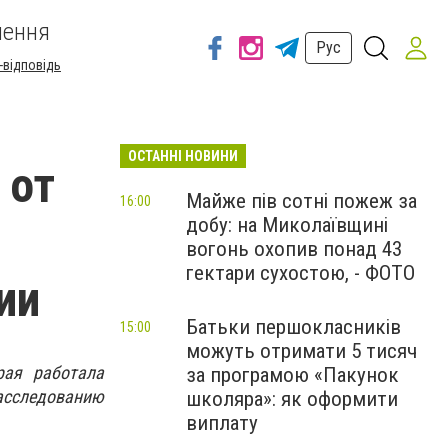
шення
Рус
-відповідь
ОСТАННІ НОВИНИ
 от
Майже пів сотні пожеж за
16:00
добу: на Миколаївщині
вогонь охопив понад 43
гектари сухостою, - ФОТО
ии
Батьки першокласників
15:00
можуть отримати 5 тисяч
рая работала
за програмою «Пакунок
асследованию
школяра»: як оформити
виплату