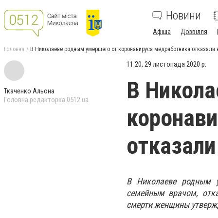
Новини
Афіша
Дозвілля
Головна
В Николаеве родным умершего от коронавируса медработника отказали 
11:20, 29 листопада 2020 р.
В Никола
Ткаченко Альона
Головна редакторка 0512.ua
коронави
отказали
В Николаеве родным у
семейным врачом, отка
смерти женщины утвержд