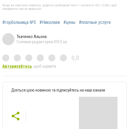
Якщо ви помітили помилку, виділіть необхідний текст і натисніть Ctrl + Enter, щоб
повідомити про це редакцію
#горбольница №5
#Николаев
#цены
#платные услуги
Ткаченко Альона
Головна редакторка 0512.ua
0,0
Авторизуйтесь
, щоб оцінити
Діліться цією новиною та підписуйтесь на наші канали