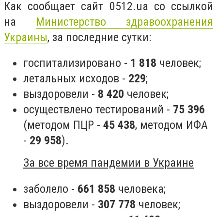
Как сообщает сайт 0512.ua со ссылкой
на
Министерство здравоохранения
Украины
, за последние сутки:
госпитализировано -
1 818
человек;
летальных исходов -
229
;
выздоровели -
8 420
человек;
осуществлено тестирований -
75 396
(методом ПЦР -
45 438
, методом ИФА
-
29 958
).
За все время пандемии в Украине
заболело -
661 858
человека;
выздоровели -
307 778
человек;