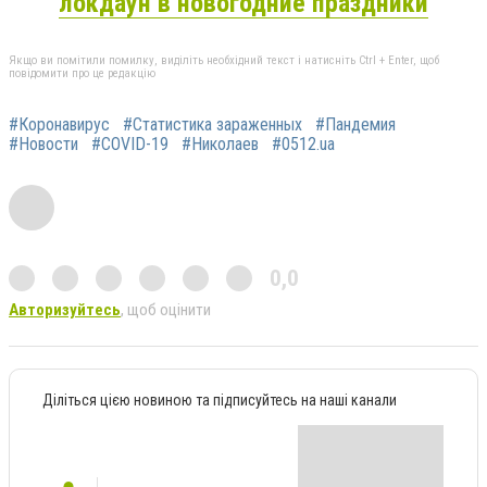
локдаун в новогодние праздники
Якщо ви помітили помилку, виділіть необхідний текст і натисніть Ctrl + Enter, щоб
повідомити про це редакцію
#Коронавирус
#Статистика зараженных
#Пандемия
#Новости
#COVID-19
#Николаев
#0512.ua
0,0
Авторизуйтесь
, щоб оцінити
Діліться цією новиною та підписуйтесь на наші канали