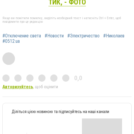
ТИК, - ФОТО
Якщо ви помітили помилку, виділіть необхідний текст і натисніть Ctrl + Enter, щоб
повідомити про це редакцію
#Отключение света
#Новости
#Электричество
#Николаев
#0512.ua
0,0
Авторизуйтесь
, щоб оцінити
Діліться цією новиною та підписуйтесь на наші канали