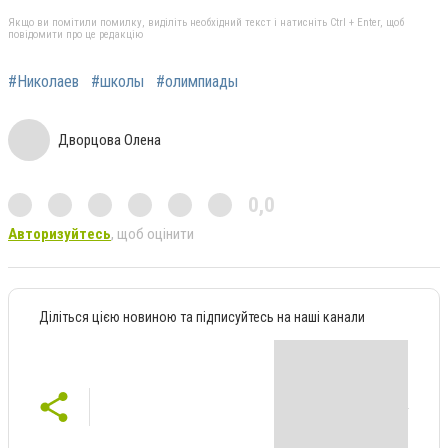
Якщо ви помітили помилку, виділіть необхідний текст і натисніть Ctrl + Enter, щоб
повідомити про це редакцію
#Николаев
#школы
#олимпиады
Дворцова Олена
0,0
Авторизуйтесь
, щоб оцінити
Діліться цією новиною та підписуйтесь на наші канали