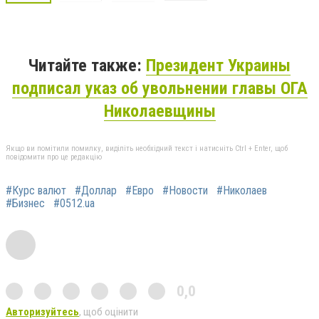
Читайте также:
Президент Украины
подписал указ об увольнении главы ОГА
Николаевщины
Якщо ви помітили помилку, виділіть необхідний текст і натисніть Ctrl + Enter, щоб
повідомити про це редакцію
#Курс валют
#Доллар
#Евро
#Новости
#Николаев
#Бизнес
#0512.ua
0,0
Авторизуйтесь
, щоб оцінити