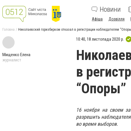
Новини
Афіша
Дозвілля
Головна
Николаевский горизбирком отказал в регистрации наблюдателям “Опоры
10:40, 18 листопада 2020 р.
Николаев
Мищенко Елена
журналист
в регист
“Опоры”
16 ноября на своем за
разрешить наблюдателям
во время выборов.