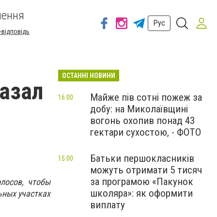
шення
Рус
-відповідь
ОСТАННІ НОВИНИ
азал
Майже пів сотні пожеж за
16:00
добу: на Миколаївщині
вогонь охопив понад 43
гектари сухостою, - ФОТО
Батьки першокласників
15:00
можуть отримати 5 тисяч
за програмою «Пакунок
лосов, чтобы
школяра»: як оформити
ьных участках
виплату