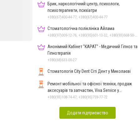
Брик, наркологічний центр, психологи,
психотерапевти, психіатри
+380(67)400-44-77, +380(67)400-44-77
Стоматологічна поліклініка Айлама
+380(97)009-12-76, +380(95)601-13-32, +380(93)668-50-62, +380(51)259-06-88
Анонімний Кабінет "КАРАТ" - Медичний Гіпноз та
Гіпнотерапія
+380(68)633-00-27
Стоматологія City Dent Сіті Дент у Миколаєві
Ремонт мобільної та офісної техніки, продаж
аксесуарів та запчастин, Viva Service у
Миколаєві
+380(93)108-74-47, +380(95)759-77-72
Додати підприємство