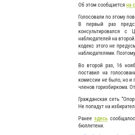
Об этом сообщается
на 
Голосовали по этому пов
В первый раз предсе
консультировался с 
наблюдателей на второй
кодекс этого не предусм
наблюдателями. Поэтому
Во второй раз, 16 ноя
поставил на голосован
комиссии не было, но и 
членов горизбиркома. От
Гражданская сеть “Опор
Не попадут на избирате
Ранее
здесь
сообщалось
бюллетени.