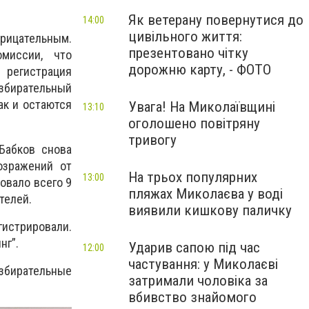
Як ветерану повернутися до
14:00
цивільного життя:
отрицательным.
презентовано чітку
миссии, что
дорожню карту, - ФОТО
регистрация
избирательный
ак и остаются
Увага! На Миколаївщині
13:10
оголошено повітряну
тривогу
Бабков снова
озражений от
На трьох популярних
13:00
овало всего 9
пляжах Миколаєва у воді
ателей.
виявили кишкову паличку
гистрировали.
нг”.
Ударив сапою під час
12:00
частування: у Миколаєві
збирательные
затримали чоловіка за
вбивство знайомого