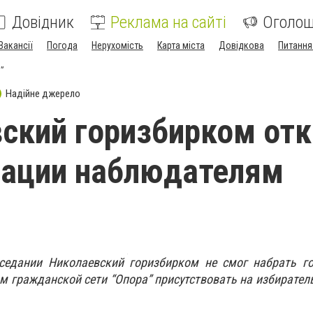
Довідник
Реклама на сайті
Оголо
Вакансії
Погода
Нерухомість
Карта міста
Довідкова
Питання
”
Надійне джерело
ский горизбирком отк
рации наблюдателям
седании Николаевский горизбирком не смог набрать го
 гражданской сети “Опора” присутствовать на избирател