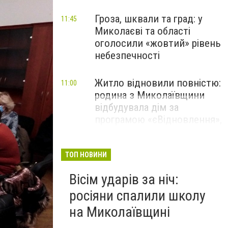
Гроза, шквали та град: у
11:45
Миколаєві та області
оголосили «жовтий» рівень
небезпечності
Житло відновили повністю:
11:00
родина з Миколаївщини
відбудувала дім за
програмою «єВідновлення»,
- ФОТО
ТОП НОВИНИ
Вісім ударів за ніч:
росіяни спалили школу
на Миколаївщині