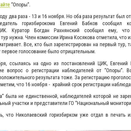
сайте
“Опоры”.
оду два раза - 13 и 16 ноября. Но оба раза результат был 
датель горизбирокома Евгений Бабков сообщил ко
ЦИК. Куратор Богдан Рахнянский сообщил ему, что 
 тур нужна. Член комиссии Ирина Косякова отметила, что 
атривает. Все, кто был зарегистрирован на первый тур, т
 первое голосование было отрицательным.
бря, ссылаясь на одно из постановлений ЦИК, Евгений 
ие вопрос о регистрации наблюдателей от “Опоры”. В
положительного результата тоже. За регистрацию проголос
метим, что 16 ноября - крайний срок регистрации наблюд
а” была не единственной, наблюдателей которой не заре
льный участки и представители ГО “Национальный монитори
, что Николаевский горизбирком уже отдал в печать и