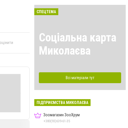
СПЕЦТЕМА
Соціальна карта
 оцінити
Миколаєва
Всі матеріали тут
ПІДПРИЄМСТВА МИКОЛАЄВА
Зоомагазин ЗооХрум
+380(93)639-61-35