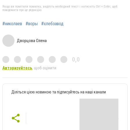
Якщо ви помітили помилку, виділіть необхідний текст і натисніть Ctrl + Enter, щоб
повідомити про це редакцію
#николаев
#воры
#хлебзавод
Дворцова Олена
0,0
Авторизуйтесь
, щоб оцінити
Діліться цією новиною та підписуйтесь на наші канали