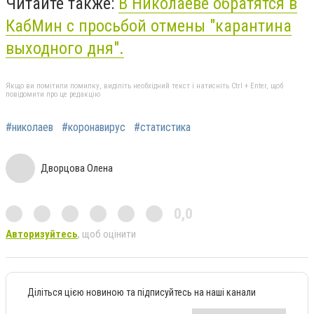
Читайте также:
В Николаеве обратятся в
КабМин с просьбой отмены "карантина
выходного дня".
Якщо ви помітили помилку, виділіть необхідний текст і натисніть Ctrl + Enter, щоб
повідомити про це редакцію
#николаев
#коронавирус
#статистика
Дворцова Олена
0,0
Авторизуйтесь
, щоб оцінити
Діліться цією новиною та підписуйтесь на наші канали