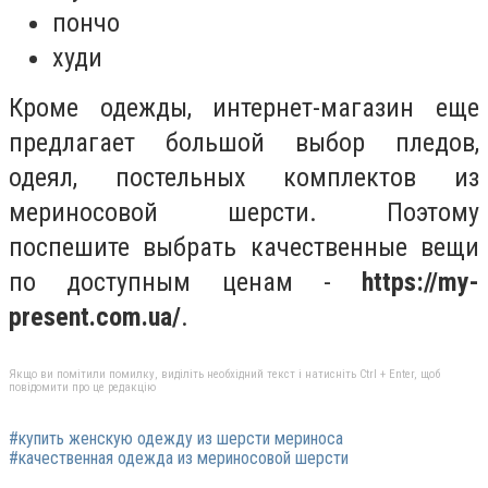
пончо
худи
Кроме одежды, интернет-магазин еще
предлагает большой выбор пледов,
одеял, постельных комплектов из
мериносовой шерсти. Поэтому
поспешите выбрать качественные вещи
по доступным ценам -
https://my-
present.com.ua/
.
Якщо ви помітили помилку, виділіть необхідний текст і натисніть Ctrl + Enter, щоб
повідомити про це редакцію
#купить женскую одежду из шерсти мериноса
#качественная одежда из мериносовой шерсти