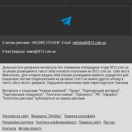
З питань реклами: +38 (095) 515-50-87. E-mail:
reklama@0512.com.ua
E-mail редакції:
news@0512.com.ua
Допускається цитування матеріалів без отримання попередньої згоди 0512.com.ua
за умови розміщення в тексті обов'язкового посилання на 0512.com.ua - Сайт міста
Миколаєва. Для інтернет-видань обов'язкове розміщення прямого, відкритого для
пошукових систем гіперпосилання на цитовані статті не нижче другого абзацу в
тексті або в якості джерела. Порушення виняткових прав переслідується Законом.
Матеріали з плашками "Новини компаній", "Промо", "Партнерський матеріал",
"Партнерський спецпроєкт", "Політичні новини", "Пресреліз", "PR", "Офіційно",
"Політична реклама" публікуються на правах реклами.
Реклама на сайті
Франшиза "CitySites"
Правила класифайд
Редакційна політика
Політика конфіденційності
Правила сайту
Про нас
Контакти
Автори проєкту