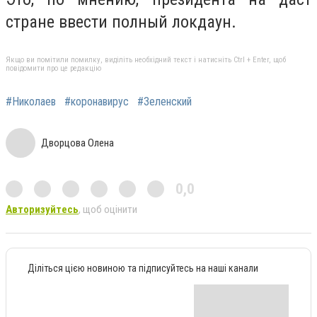
стране ввести полный локдаун.
Якщо ви помітили помилку, виділіть необхідний текст і натисніть Ctrl + Enter, щоб
повідомити про це редакцію
#Николаев
#коронавирус
#Зеленский
Дворцова Олена
0,0
Авторизуйтесь
, щоб оцінити
Діліться цією новиною та підписуйтесь на наші канали