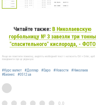
Читайте также:
В Николаевскую
горбольницу № 3 завезли три тонны
"спасительного" кислорода, - ФОТО
Якщо ви помітили помилку, виділіть необхідний текст і натисніть Ctrl + Enter, щоб
повідомити про це редакцію
#Курс валют
#Доллар
#Евро
#Новости
#Николаев
#Бизнес
#0512.ua
0,0