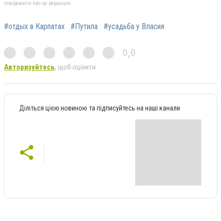
повідомити про це редакцію
#отдых в Карпатах
#Путила
#усадьба у Власия
0,0
Авторизуйтесь
, щоб оцінити
Діліться цією новиною та підписуйтесь на наші канали