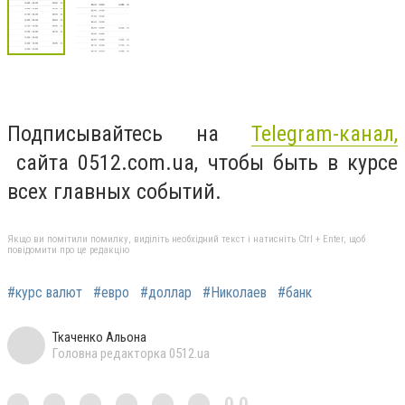
Подписывайтесь на
Telegram-канал,
сайта 0512.com.ua, чтобы быть в курсе
всех главных событий.
Якщо ви помітили помилку, виділіть необхідний текст і натисніть Ctrl + Enter, щоб
повідомити про це редакцію
#курс валют
#евро
#доллар
#Николаев
#банк
Ткаченко Альона
Головна редакторка 0512.ua
0,0