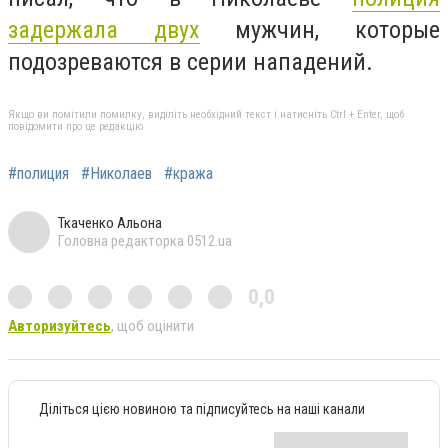
задержала двух
мужчин, которые
подозреваются в серии нападений.
Якщо ви помітили помилку, виділіть необхідний текст і натисніть Ctrl + Enter, щоб
повідомити про це редакцію
#полиция
#Николаев
#кража
Ткаченко Альона
Головна редакторка 0512.ua
0,0
Авторизуйтесь
, щоб оцінити
Діліться цією новиною та підписуйтесь на наші канали