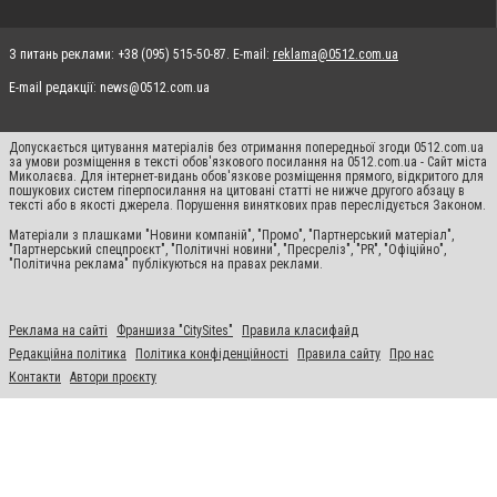
З питань реклами: +38 (095) 515-50-87. E-mail:
reklama@0512.com.ua
E-mail редакції:
news@0512.com.ua
Допускається цитування матеріалів без отримання попередньої згоди 0512.com.ua
за умови розміщення в тексті обов'язкового посилання на 0512.com.ua - Сайт міста
Миколаєва. Для інтернет-видань обов'язкове розміщення прямого, відкритого для
пошукових систем гіперпосилання на цитовані статті не нижче другого абзацу в
тексті або в якості джерела. Порушення виняткових прав переслідується Законом.
Матеріали з плашками "Новини компаній", "Промо", "Партнерський матеріал",
"Партнерський спецпроєкт", "Політичні новини", "Пресреліз", "PR", "Офіційно",
"Політична реклама" публікуються на правах реклами.
Реклама на сайті
Франшиза "CitySites"
Правила класифайд
Редакційна політика
Політика конфіденційності
Правила сайту
Про нас
Контакти
Автори проєкту