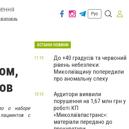
шення
Рус
-відповідь
ОСТАННІ НОВИНИ
До +40 градусів та червоний
11:10
рівень небезпеки:
ом,
Миколаївщину попередили
про аномальну спеку
ов
Аудитори виявили
10:10
порушення на 1,67 млн грн у
роботі КП
ло о наборе
«Миколаївпастранс»:
пациентов с
матеріали передано до
прокуратури