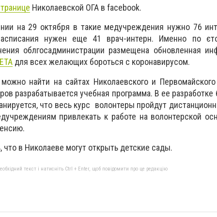
странице
Николаевской ОГА в facebook.
ении на 29 октября в такие медучреждения нужно 76 ин
расписания нужен еще 41 врач-интерн. Именно по єт
нения облгосадминистрации размещена обновленная ин
ЕТА
для всех желающих бороться с коронавирусом.
можно найти на сайтах Николаевского и Первомайского
ров разрабатывается учебная программа. В ее разработке 
анируется, что весь курс волонтеры пройдут дистанционно
дучреждениям привлекать к работе на волонтерской осн
пенсию.
 что в Николаеве могут открыть детские сады.
бхідний текст і натисніть Ctrl + Enter, щоб повідомити про це редакцію