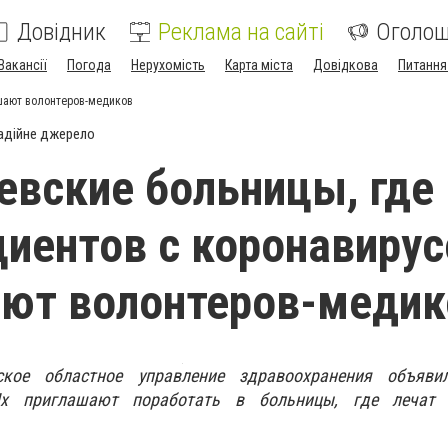
Довідник
Реклама на сайті
Оголо
Вакансії
Погода
Нерухомість
Карта міста
Довідкова
Питання
ашают волонтеров-медиков
адійне джерело
евские больницы, где
циентов с коронавирус
ют волонтеров-медик
ское областное управление здравоохранения объяви
 Их приглашают поработать в больницы, где лечат 