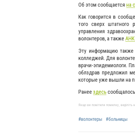
Об этом сообщается
на 
Как говорится в сообщ
того сверх штатного 
управления здравоохра
волонтеров, а также
АНК
Эту информацию также 
колледжей. Для волонте
врачи-эпидемиологи. Пл
облздрав предложил ме
которые уже вышли на 
Ранее
здесь
сообщалось,
Якщо ви помітили помилку, виділіть нео
#волонтеры
#больницы