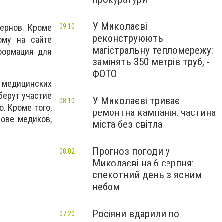
У Миколаєві
09:10
тернов. Кроме
реконструюють
ому на сайте
магістральну тепломережу:
формация для
замінять 350 метрів труб, -
ФОТО
 медицинских
берут участие
У Миколаєві триває
08:10
. Кроме того,
ремонтна кампанія: частина
ове медиков,
міста без світла
Прогноз погоди у
08:02
Миколаєві на 6 серпня:
спекотний день з ясним
небом
Росіяни вдарили по
07:20