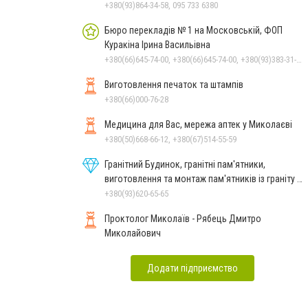
+380(93)864-34-58, 095 733 6380
Бюро перекладів № 1 на Московській, ФОП
Куракіна Ірина Васильівна
+380(66)645-74-00, +380(66)645-74-00, +380(93)383-31-61, +380(95)629-25-06, +380(67)512-47-06
Виготовлення печаток та штампів
+380(66)000-76-28
Медицина для Вас, мережа аптек у Миколаєві
+380(50)668-66-12, +380(67)514-55-59
Гранітний Будинок, гранітні пам'ятники,
виготовлення та монтаж пам'ятників із граніту в
Миколаєві
+380(93)620-65-65
Проктолог Миколаїв - Рябець Дмитро
Миколайович
Додати підприємство