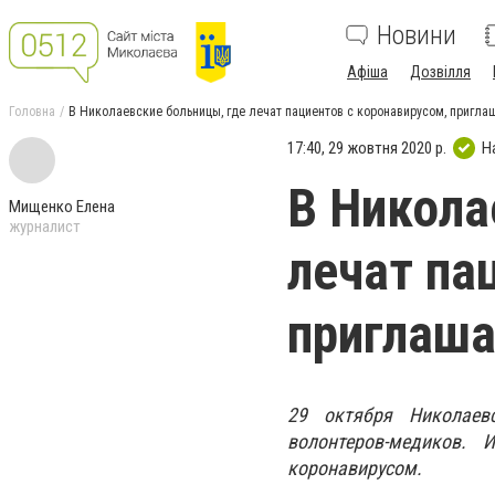
Новини
Афіша
Дозвілля
Головна
В Николаевские больницы, где лечат пациентов с коронавирусом, пригл
17:40, 29 жовтня 2020 р.
Н
В Никола
Мищенко Елена
журналист
лечат па
приглаша
29 октября Николаев
волонтеров-медиков.
коронавирусом.