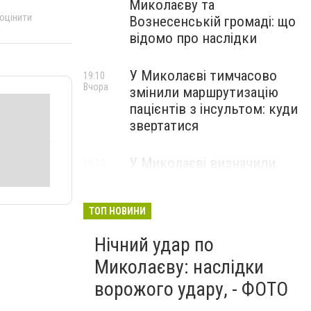
Миколаєву та
 оцінити
Вознесенській громаді: що
відомо про наслідки
У Миколаєві тимчасово
19:10
Вчора
змінили маршрутизацію
пацієнтів з інсультом: куди
звертатися
У Миколаєві визначили
18:10
Вчора
підрядників для
встановлення сонячних
електростанцій на об'єктах
ТОП НОВИНИ
теплопостачання
Нічний удар по
Миколаєву: наслідки
ворожого удару, - ФОТО