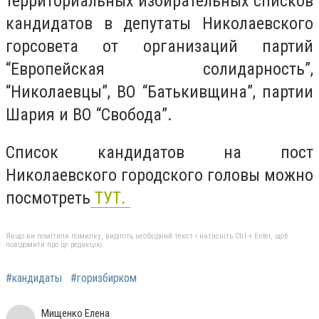
территориальных избирательных списков
кандидатов в депутаты Николаевского
горсовета от организаций партий
“Европейская солидарность”,
“Николаевцы”, ВО “Батькивщина”, партии
Шария и ВО “Свобода”.
Список кандидатов на пост
Николаевского городского головы можно
посмотреть
ТУТ.
Якщо ви помітили помилку, виділіть необхідний текст і натисніть Ctrl + Enter, щоб
повідомити про це редакцію
#кандидаты
#горизбирком
Мищенко Елена