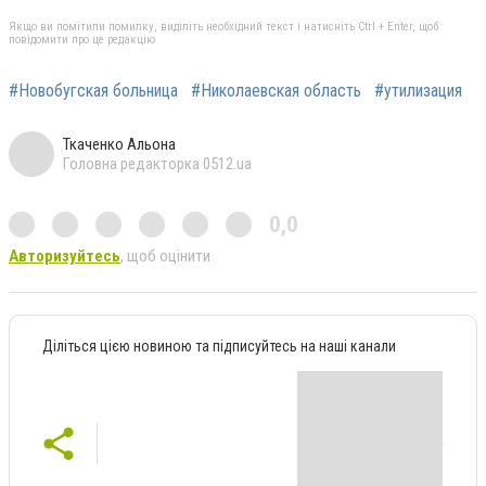
Якщо ви помітили помилку, виділіть необхідний текст і натисніть Ctrl + Enter, щоб
повідомити про це редакцію
#Новобугская больница
#Николаевская область
#утилизация
Ткаченко Альона
Головна редакторка 0512.ua
0,0
Авторизуйтесь
, щоб оцінити
Діліться цією новиною та підписуйтесь на наші канали