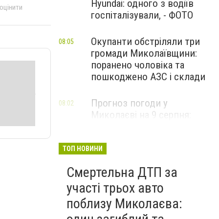
Hyundai: одного з водіїв
 оцінити
госпіталізували, - ФОТО
Окупанти обстріляли три
08:05
громади Миколаївщини:
поранено чоловіка та
пошкоджено АЗС і склади
Прогноз погоди у
08:02
Миколаєві на 9 серпня:
спекотний день з
невеликою хмарністю
ТОП НОВИНИ
Смертельна ДТП за
участі трьох авто
поблизу Миколаєва: