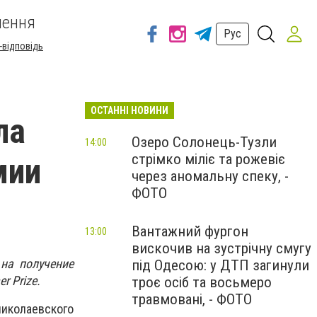
шення
Рус
-відповідь
ОСТАННІ НОВИНИ
ла
Озеро Солонець-Тузли
14:00
стрімко міліє та рожевіє
мии
через аномальну спеку, -
ФОТО
Вантажний фургон
13:00
вискочив на зустрічну смугу
на получение
під Одесою: у ДТП загинули
r Prize.
троє осіб та восьмеро
травмовані, - ФОТО
иколаевского