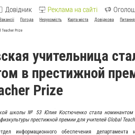
Довідник
Реклама на сайті
Оголо
Вакансії
Погода
Нерухомість
Карта міста
Довідкова
Питання
 Teacher Prize
ская учительница ста
ом в престижной пре
acher Prize
ской школы № 53 Юлия Костюченко стала номинантом 
физкультуры престижной премии для учителей Global Teache
тдел информационного обеспечения департамента н