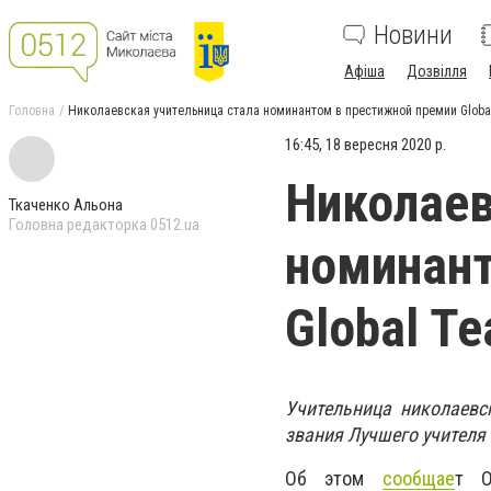
Новини
Афіша
Дозвілля
Головна
Николаевская учительница стала номинантом в престижной премии Global
16:45, 18 вересня 2020 р.
Николаев
Ткаченко Альона
Головна редакторка 0512.ua
номинант
Global Te
Учительница николаев
звания Лучшего учителя 
Об этом
сообщае
т О