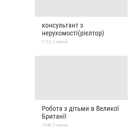
консультант з
нерухомості(рієлтор)
11:52, 3 серпня
Робота з дітьми в Великої
Британії
14:48, 2 серпня