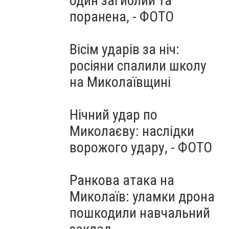
один загиблий та
поранена, - ФОТО
Вісім ударів за ніч:
росіяни спалили школу
на Миколаївщині
Нічний удар по
Миколаєву: наслідки
ворожого удару, - ФОТО
Ранкова атака на
Миколаїв: уламки дрона
пошкодили навчальний