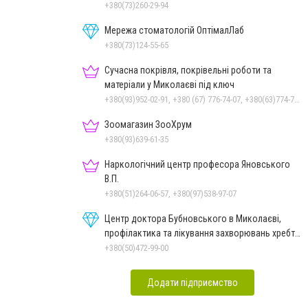
+380(73)260-29-94
Мережа стоматологій ОптімалЛаб
+380(73)124-55-65
Сучасна покрівля, покрівельні роботи та
матеріали у Миколаєві під ключ
+380(93)952-02-91, +380 (67) 776-74-07, +380(63)774-77-47
Зоомагазин ЗооХрум
+380(93)639-61-35
Наркологічний центр професора Яновського
В.П.
+380(51)264-06-57, +380(97)538-97-07
Центр доктора Бубновського в Миколаєві,
профілактика та лікування захворювань хребта
і суглобів
+380(50)472-99-00
Додати підприємство