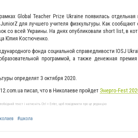
рамках Global Teacher Prize Ukraine появилась отдельная
 JuniorZ для лучшего учителя физкультуры. Как сообщают 
ок со всей Украины. На днях опубликовали short list, в к
ца Юлия Костюченко.
дународного фонда социальной справедливости IOSJ Ukra
образовательной программой, а также денежная премия 
ьтуры определят 3 октября 2020.
12.com.ua писал, что в Николаеве пройдет
Энерго-Fest 202
бхідний текст і натисніть Ctrl + Enter, щоб повідомити про це редакцію
колаев
#школа