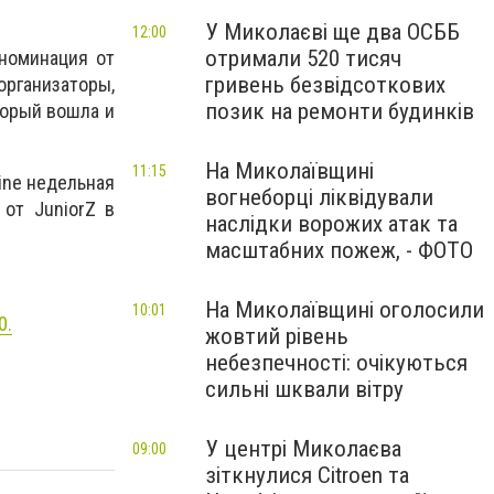
У Миколаєві ще два ОСББ
12:00
отримали 520 тисяч
 номинация от
гривень безвідсоткових
организаторы,
позик на ремонти будинків
оторый вошла и
На Миколаївщині
11:15
ine недельная
вогнеборці ліквідували
от JuniorZ в
наслідки ворожих атак та
масштабних пожеж, - ФОТО
На Миколаївщині оголосили
10:01
0.
жовтий рівень
небезпечності: очікуються
сильні шквали вітру
У центрі Миколаєва
09:00
зіткнулися Citroen та