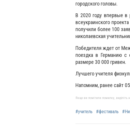
городского головы.
В 2020 году впервые в 
всеукраинского проекта
получили более 100 заяв
николаевская учительни
Победителя ждет от Меж
поездка в Германию с 
размере 30 000 гривен.
Лучшего учителя физкул
Напомним, ранее сайт 05
Якщо ви помітили помилку, виділіть нео
#учитель
#фестиваль
#Ни