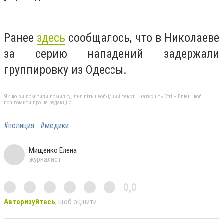
Ранее
здесь
сообщалось, что в Николаеве
за серию нападений задержали
группировку из Одессы.
Якщо ви помітили помилку, виділіть необхідний текст і натисніть Ctrl + Enter, щоб
повідомити про це редакцію
#полиция
#медики
Мищенко Елена
журналист
0,0
Авторизуйтесь
, щоб оцінити