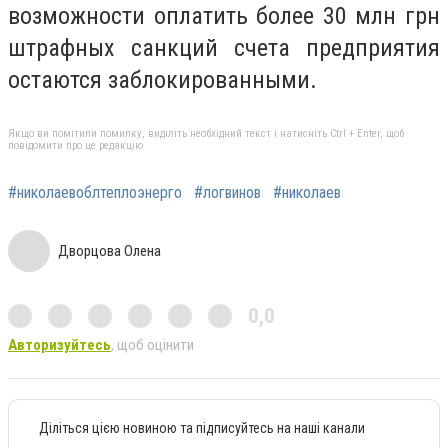
возможности оплатить более 30 млн грн
штрафных санкций счета предприятия
остаются заблокированными.
Якщо ви помітили помилку, виділіть необхідний текст і натисніть Ctrl + Enter, щоб
повідомити про це редакцію
#николаевоблтеплоэнерго
#логвинов
#николаев
Дворцова Олена
0,0
Авторизуйтесь
, щоб оцінити
Діліться цією новиною та підписуйтесь на наші канали